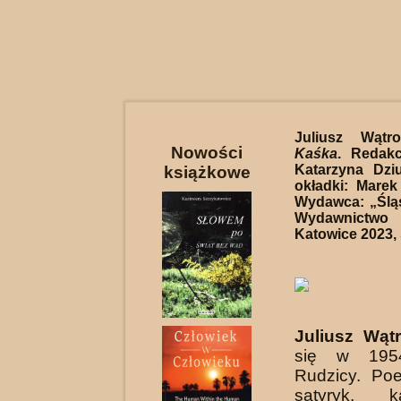
Juliusz Wąt
Nowości
Kaśka
. Redakc
Katarzyna Dziu
książkowe
okładki: Marek
Wydawca: „Śląs
Wydawnictw
Katowice 2023, 
Juliusz Wąt
się w 195
Rudzicy. Poe
satyryk, kab