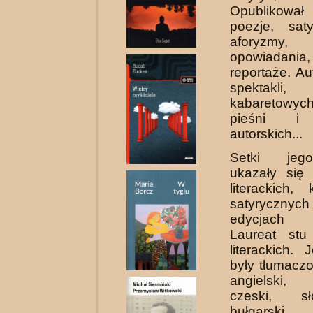
Opublikował 
poezje, saty
aforyzmy, 
opowiadania,
reportaże. Au
spektakli,
kabaretowyc
pieśni i 
autorskich...
Setki jeg
ukazały się
literackich, 
satyrycz
edycjach z
Laureat stu
literackich.
były tłumacz
angielski, 
czeski, s
bułgarski.