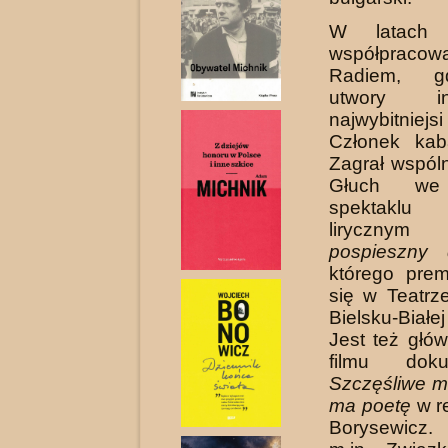
W latach 
współpracowa
Radiem, g
utwory inte
najwybitniej
Członek kab
Zagrał wspól
Głuch we
spektaklu s
lirycz
pospieszny 
którego prem
się w Teatrz
Bielsku-Biał
Jest też głó
filmu doku
Szczęśliwe mi
ma poetę
w r
Borysewicz