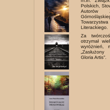
m.in. Związk
Polskich, St
Autorów 
Górnośląskie
Towarzystwa
Literackiego.
Za twórczoś
otrzymał wie
wyróżnień, 
„Zasłużony
Gloria Artis”.