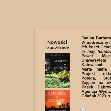
Janina Barbar
Nowości
W podręcznej 
ich kości. I car
książkowe
in may handb
Paweł Majer
Uniwersytetu
Katowicach. 
Marta Maria 
Projekt okł
Potęga, Stu
Zajęcie na ok
Pasek Dąbrow
Agencja Wydaw
Gdańsk 2023, s.