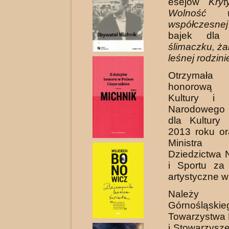
esejów
Kryt
Wolność 
współczesne
bajek dla
ślimaczku, ża
leśnej rodzini
Otrzymała
honorową 
Kultury i D
Narodowego 
dla Kultury 
2013 roku o
Ministra 
Dziedzictwa
i Sportu za 
artystyczne w
Nale
Górnośląskie
Towarzystwa 
i Stowarzysz