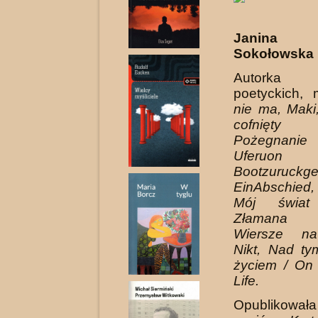
Janina 
Sokołowska
Autork
poetyckich, 
nie ma, Maki
cofnięty
Pożegnan
Uferuon
Bootzuruckg
EinAbschied, 
Mój świat 
Złamana s
Wiersze na
Nikt, Nad t
życiem / On
Life.
Opublikow