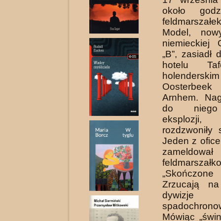
około godz
feldmarszał
Model, now
niemieckiej 
„B”, zasiadł
hotelu Ta
holenderskim
Oosterbeek
Arnhem. Nag
do niego
eksplozji
rozdzwo­niły 
Jeden z ofic
zameldował
feldmarszałko
„Skończon
Zrzucają n
dywizje
spadochronow
Mówiąc „świn