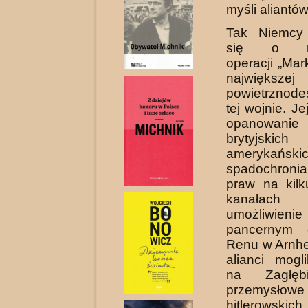
myśli aliantów.
Tak Niemcy 
się o roz
operacji „Mar
największe
powietrznod
tej wojnie. J
opanowan
brytyj
amerykański
spadochroni
praw na kilk
kanała
umożliwieni
pan­cernym 
Renu w Arnh
alianci mogl
na Zagłęb
przemysłow
hitlerowski