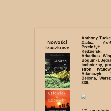
Anthony Tucke
Nowości
Diabła. Ar
Przełożył:
książkowe
Kędzierski.
Arkadiusz Wing
Bogumiła Jędra
techniczny, pro
stron tytuło
Adamczyk. W
Bellona, Wars
336.
17 września