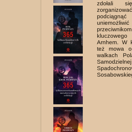
zdołali s
zorganizować
podciągnąć
uniemożliwić
przeciwnik
kluczoweg
Arnhem. W k
też mowa o
walkach Po
Samodzieln
Spadochron
Sosabowskie