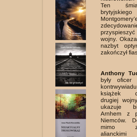
Ten śmia
brytyjskieg
Montgomery
zdecydowa­ni
przyspiesz
wojny. Okaza
nazbyt opty
zakończył fia
Anthony Tu
były oficer 
kontrwywiadu,
książek do
drugiej wojn
ukazuje b
Arnhem z p
Niemców. Do
mimo zas
alianckimi 