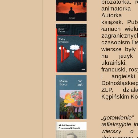
prozatorka, 
animatorka
Autorka d
książek. Pub
łamach wielu
zagranicz­nyc
czasopism lit
wiersze były
na język h
ukraiński, 
francuski, ros
i angielski
Dolnośląskie
ZLP, dzia
Kępińskim Kol
„gotowie
refleksyjnie 
wierszy o
dojrzewaniu 