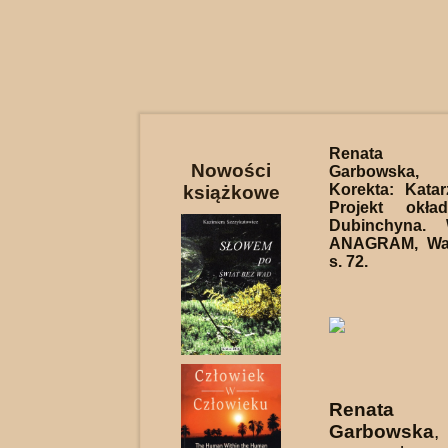
Renata A
Nowości
Garbowsk
Korekta: Kata
książkowe
Projekt okład
Dubinchyna. 
ANAGRAM, War
s. 72.
Renata A
Garbowska