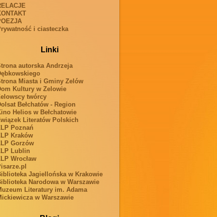
RELACJE
KONTAKT
POEZJA
rywatność i ciasteczka
Linki
trona autorska Andrzeja
Dębkowskiego
trona Miasta i Gminy Zelów
om Kultury w Zelowie
elowscy twórcy
olsat Bełchatów - Region
ino Helios w Bełchatowie
wiązek Literatów Polskich
ZLP Poznań
ZLP Kraków
ZLP Gorzów
LP Lublin
ZLP Wrocław
isarze.pl
iblioteka Jagiellońska w Krakowie
iblioteka Narodowa w Warszawie
uzeum Literatury im. Adama
ickiewicza w Warszawie