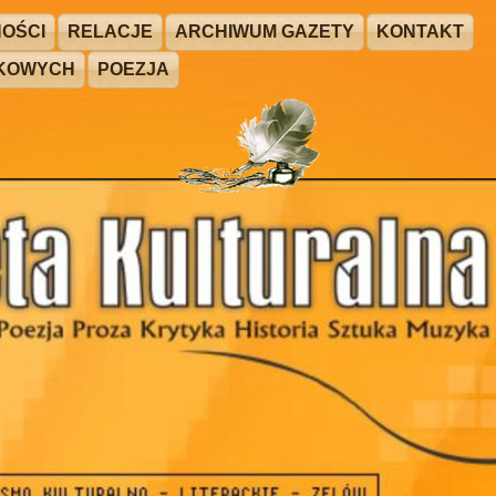
OŚCI
RELACJE
ARCHIWUM GAZETY
KONTAKT
ŻKOWYCH
POEZJA