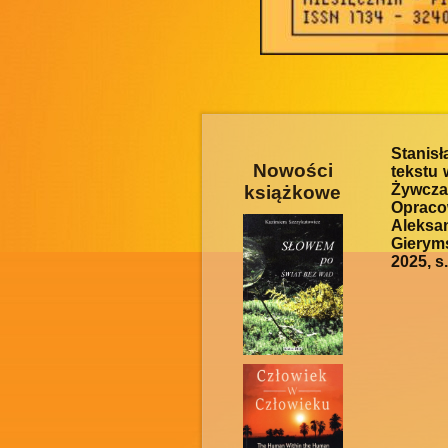
Stanis
Nowości
tekstu 
Żywczak
książkowe
Opraco
Aleksa
Gierym
2025, s