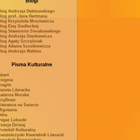
Blogi
log Andrzeja Dębkowskiego
log prof. Jana Hartmana
log Krzysztofa Mroziewicza
log Ewy Siedleckiej
log Sławomira Sierakowskiego
log Andrzeja Stankiewicza
log Agaty Szczęśniak
log Adama Szostkiewicza
log Andrzeja Waltera
Pisma Kulturalne
kant
Enigma
ragile
azeta Literacka
atarnia Morska
iryDram
iteratura na Świecie
igotania
Odra
egaz Lubuski
oezja Dzisiaj
rotokół Kulturalny
więtokrzyski Kwartalnik Literacki
ygodnik Powszechny