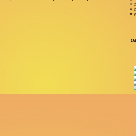
Z
Z
W
Od