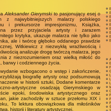
B
B
ka
Aleksander Gierymski
to pasjonujący esej o
B
m z najwybitniejszych malarzy polskiego
B
zmu i prekursorze impresjonizmu, Książka,
B
B
ana przez przyjaciela artysty i zarazem
B
itego krytyka, ukazuje malarza nie tylko jako
B
ika, ale i twórcę głęboko oddanego prawdzie
B
ycznej, Witkiewicz z niezwykłą wrażliwością i
kliwością analizuje drogę twórczą malarza, jego
nia z niezrozumieniem oraz wielką miłość do
A
a, barwy i codziennego życia.
F
wydanie wzbogacono o wstęp i zakończenie,
G
L
przybliżają biografię artysty oraz podsumowują
L
naczenie w historii sztuki, Dodane komentarze
L
ryczno-artystyczne osadzają Gierymskiego w
M
kście epoki, środowiska artystycznego oraz
P
an, jakie zachodziły w sztuce przełomu XIX i
P
P
eku, To lektura obowiązkowa dla miłośników
Ś
wa, historii i literatury artystycznej.
T