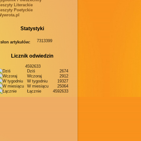
eszyty Literackie
eszyty Poetyckie
ywrota.pl
Statystyki
7313399
słon artykułów:
Licznik odwiedzin
4592633
Dziś
2674
Wczoraj
2912
W tygodniu
19327
W miesiącu
25064
Łącznie
4592633