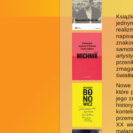
Książ
jedny
reali
napis
znakom
samotn
artyst
przeni
zmaga
światł
Nowe 
które 
jego z
histo
konte
przemi
XX wi
malarst