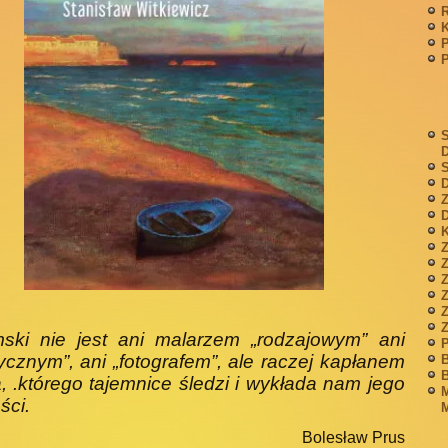
P
S
S
D
Z
D
K
Z
Z
mski nie jest ani malarzem „rodzajowym” ani
P
rycznym”, ani „fotografem”, ale raczej kapłanem
B
B
a, .którego tajemnice śledzi i wykłada nam jego
M
ści.
M
Bolesław Prus