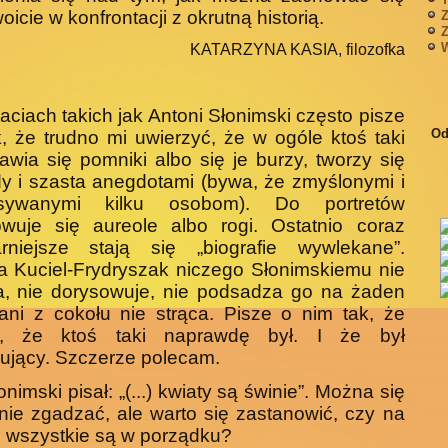
oicie w konfrontacji z okrutną historią.
Z
Z
W
KATARZYNA KASIA, filozofka
aciach takich jak Antoni Słonimski często pisze
Od
k, że trudno mi uwierzyć, że w ogóle ktoś taki
tawia się pomniki albo się je burzy, tworzy się
y i szasta anegdotami (bywa, że zmyślonymi i
isywanymi kilku osobom). Do portretów
owuje się aureole albo rogi. Ostatnio coraz
arniejsze stają się „biografie wywlekane”.
 Kuciel-Frydryszak niczego Słonimskiemu nie
a, nie dorysowuje, nie podsadza go na żaden
ani z cokołu nie strąca. Pisze o nim tak, że
ę, że ktoś taki naprawdę był. I że był
ujący. Szczerze polecam.
onimski pisał: „(...) kwiaty są świnie”. Można się
nie zgadzać, ale warto się zastanowić, czy na
 wszystkie są w porządku?