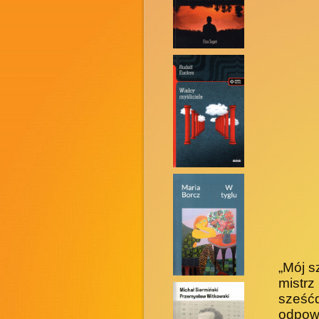
„Mój s
mist
sześć
odpowi