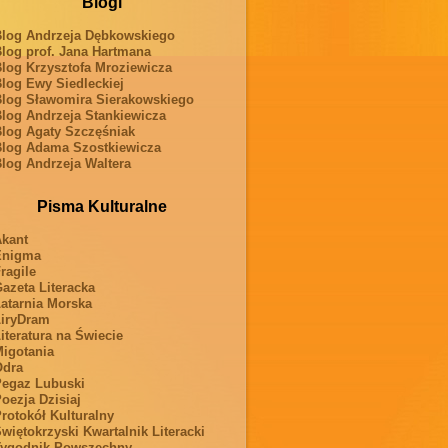
Blogi
log Andrzeja Dębkowskiego
log prof. Jana Hartmana
log Krzysztofa Mroziewicza
log Ewy Siedleckiej
log Sławomira Sierakowskiego
log Andrzeja Stankiewicza
log Agaty Szczęśniak
log Adama Szostkiewicza
log Andrzeja Waltera
Pisma Kulturalne
kant
Enigma
ragile
azeta Literacka
atarnia Morska
iryDram
iteratura na Świecie
igotania
Odra
egaz Lubuski
oezja Dzisiaj
rotokół Kulturalny
więtokrzyski Kwartalnik Literacki
ygodnik Powszechny