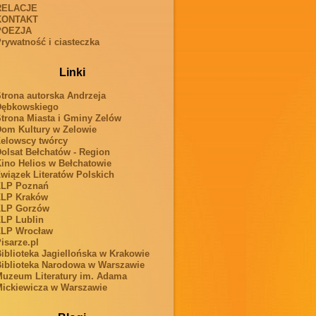
RELACJE
KONTAKT
POEZJA
rywatność i ciasteczka
Linki
trona autorska Andrzeja
Dębkowskiego
trona Miasta i Gminy Zelów
om Kultury w Zelowie
elowscy twórcy
olsat Bełchatów - Region
ino Helios w Bełchatowie
wiązek Literatów Polskich
ZLP Poznań
ZLP Kraków
ZLP Gorzów
LP Lublin
ZLP Wrocław
isarze.pl
iblioteka Jagiellońska w Krakowie
iblioteka Narodowa w Warszawie
uzeum Literatury im. Adama
ickiewicza w Warszawie