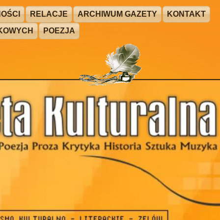
OŚCI
RELACJE
ARCHIWUM GAZETY
KONTAKT
ŻKOWYCH
POEZJA