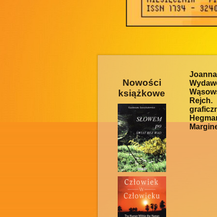
Joanna
Nowości
Wydawc
Wąsows
książkowe
Rejch.
graficz
Hegma
Margine