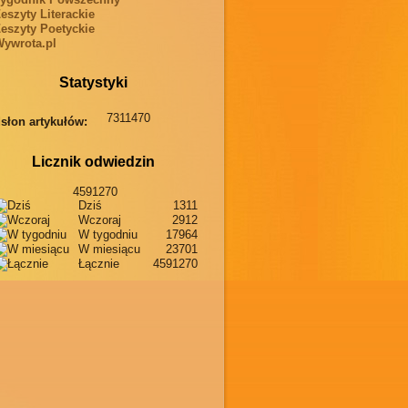
eszyty Literackie
eszyty Poetyckie
ywrota.pl
Statystyki
7311470
słon artykułów:
Licznik odwiedzin
4591270
Dziś
1311
Wczoraj
2912
W tygodniu
17964
W miesiącu
23701
Łącznie
4591270