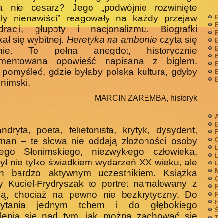
 a nie cesarz? Jego „podwójnie rozwinięte
oły nienawiści” reagowały na każdy przejaw
B
B
adracji, głupoty i nacjonalizmu. Biografki
B
ał się wybitnej.
Heretyka na ambonie
czyta się
B
B
rnie. To pełna anegdot, historycznie
B
mentowana opowieść napisana z biglem.
B
 pomyśleć, gdzie byłaby polska kultura, gdyby
B
B
onimski.
MARCIN ZAREMBA, historyk
A
dryta, poeta, felietonista, krytyk, dysydent,
F
eman – te słowa nie oddają złożoności osoby
G
L
iego Słonimskiego, niezwykłego człowieka,
L
był nie tylko świadkiem wydarzeń XX wieku, ale
L
M
ch bardzo aktywnym uczestnikiem. Książka
y Kuciel-Frydryszak to portret namalowany z
P
cią, chociaż na pewno nie bezkrytyczny. Do
P
P
zytania jednym tchem i do głębokiego
Ś
lenia się nad tym, jak można zachować się
T