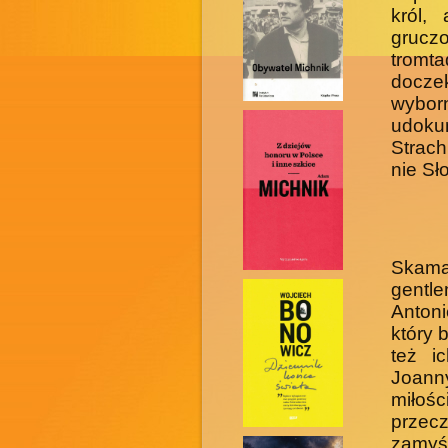
król,
grucz
tromt
doczek
wybo
udoku
Strach
nie Sł
Skaman
gentl
Anton
który 
też i
Joann
miłoś
przec
zamyś