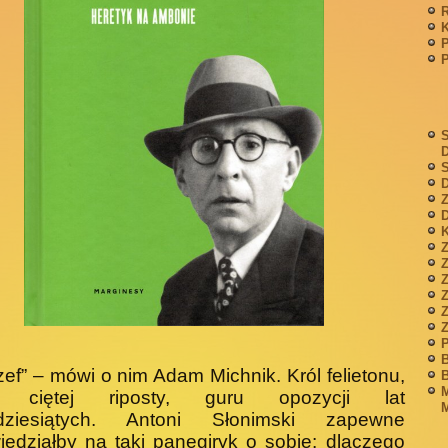
P
S
S
D
Z
D
K
Z
Z
P
B
zef” – mówi o nim Adam Michnik. Król felietonu,
B
M
rz ciętej riposty, guru opozycji lat
M
dziesiątych. Antoni Słonimski zapewne
edziałby na taki panegiryk o sobie: dlaczego