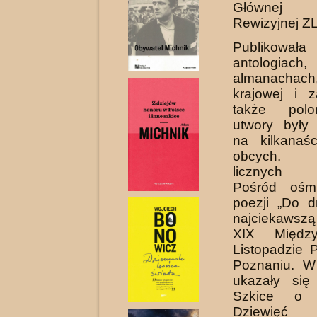
Głównej 
Rewizyjnej ZL
Publikowała
antologiach,
almanachach
krajowej i z
także polon
utwory były
na kilkanaś
obcych. L
licznych k
Pośród ośm
poezji „Do 
najciekawszą
XIX Między
Listopadzie 
Poznaniu. W
ukazały się 
Szkice o li
Dziewięć 