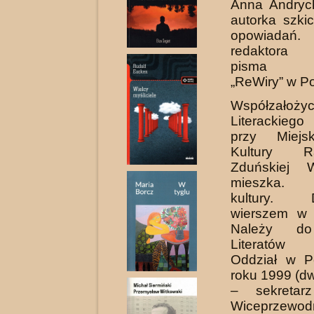
Anna Andryc
autorka szki
opowiadań.
redaktora 
pisma lit
„ReWiry” w P
Współzałożyc
Literackie
przy Miej
Kultury 
Zduńskiej W
mieszka. A
kultury. D
wierszem w 
Należy do
Literatów
Oddział w P
roku 1999 (d
– sekretarz
Wiceprzewod