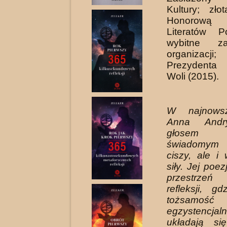
Kultury; zł
Honorową
Literatów P
wybitne za
organizacj
Prezydenta
Woli (2015).
W najnows
Anna Andr
głosem do
świadomym
ciszy, ale i
siły. Jej poe
przestrzeń
refleksji, g
tożsa
egzystencjal
układają s