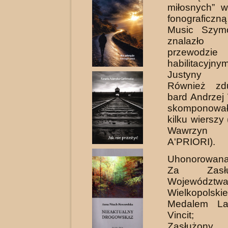
miłosnych” w
fonograficz
Music Szym
znalazł
przewodzie
habilitacyjny
Justyny Re
Również zdu
bard Andrzej
skomponował
kilku wierszy
Wawrzyn
A'PRIORI).
Uhonorowan
Za Zasł
Województw
Wielkopolskie
Medalem La
Vincit; 
Zasłużony