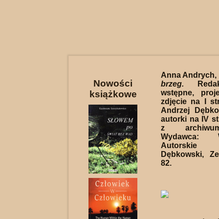
Anna Andrych,
Nowości
brzeg.
Redakc
wstępne, proj
książkowe
zdjęcie na I st
Andrzej Dębko
autorki na IV st
z archiwum
Wydawca: W
Autorskie
Dębkowski, Ze
82.