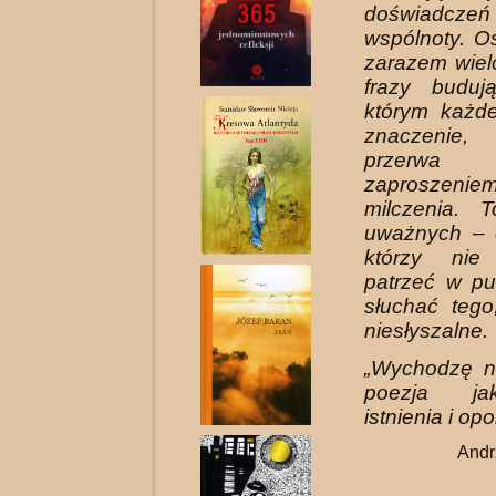
doświadczeń 
wspólnoty. O
zarazem wie
frazy buduj
którym każd
znaczenie
przerw
zaprosze
milczenia. 
uważnych – c
którzy nie
patrzeć w pu
słuchać tego
niesłyszalne.
„Wychodzę n
poezja ja
istnienia i opo
Andr