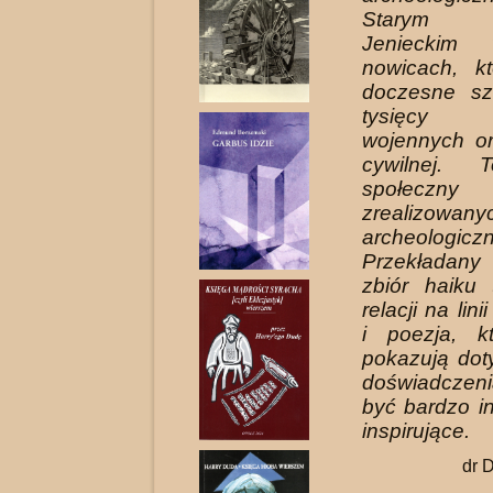
Starym C
Jenieckim
nowicach, k
doczesne szc
tysięcy
wojennych or
cywilnej. 
społeczny
zrealizowa
archeologicz
Przekładan
zbiór haiku 
relacji na lini
i poezja, k
pokazują do
doświadczeni
być bardzo in
inspirujące.
dr 