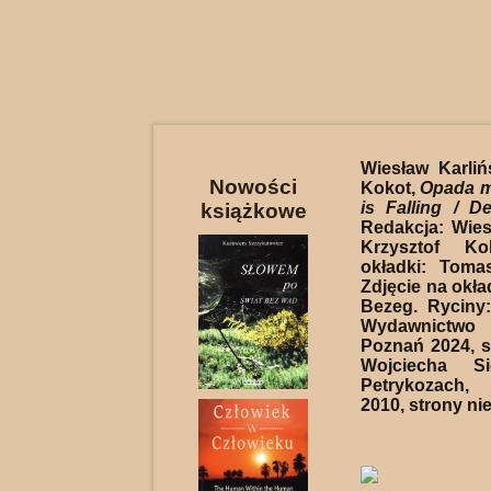
Wiesław Karlińs
Nowości
Kokot,
Opada m
is Falling / De
książkowe
Redakcja: Wiesł
Krzysztof Ko
okładki: Toma
Zdjęcie na okła
Bezeg. Ryciny:
Wydawnictwo
Poznań 2024, s.
Wojciecha S
Petrykozach
2010, strony ni