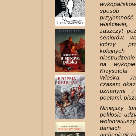
wykopalisko
sposób
przyjemnoś
właściwie
zaszczyt po
se­niorów, wo
którzy pr
kolejnych
niestrudzeni
na wykopi
Krzysztof
Wieśka. J
czasem okaza
uznanymi i
poetami, pisz
Niniejszy to
pokłosie udz
wolontariu
daniach
archeologicz