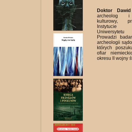
Doktor Dawid
archeolog i
kulturowy, 
Instytucie 
Uniwersytetu
Prowadzi bada
archeologii sąd
których poszuk
ofiar niemieck
okresu II wojny 