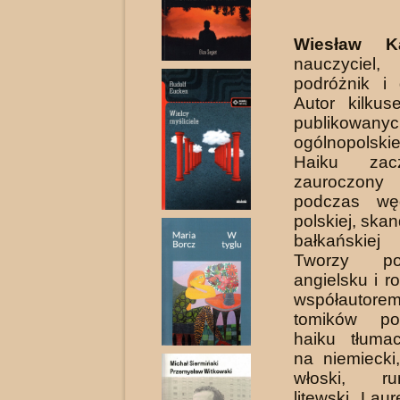
Wiesław K
nauczyciel
podróżnik i 
Autor kilkus
publikow
ogólnopol­sk
Haiku zac
zauroczony
podczas wę
polskiej, ska
bałkańskiej
Tworzy po
angielsku i r
współautorem
tomików po
haiku tłuma
na niemiec­ki
włoski, r
litewski. Lau