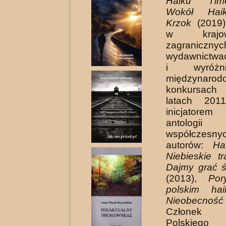
Haiku T
Wokół Hai
Krzok
(2019),
w kraj
zagranicznyc
wydawnictwa
i wyróżn
międzynarod
konkursach
latach 201
inicjator
antologi
współczesnyc
autorów:
Ha
Niebieskie tr
Dajmy grać 
(2013),
Po
polskim hai
Nieobec­ność
Członek 
Polskiego