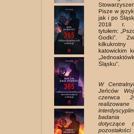
Stowarzysze
Pisze w języku
jak i po Śląs
2018 r. wy
tytułem: „Psz
Godki”. Zw
kilkukrotny
kato­wickim 
„Jednoak
Śląsku”.
W Centraln
Jeńców Woj
czerwca 2
realizo
interdyscy­pli
badania 
dotyczące ma
pozostałości