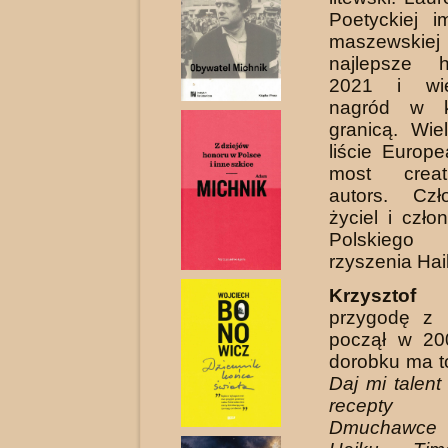
Poetyckiej 
maszews
najlepsze 
2021 i wie
nagród w k
granicą. Wie
liście Europ
most creat
autors. Czł
życiel i czł
Polskieg
rzyszenia Hai
Krzysztof
przygodę z 
począł w 20
dorobku ma to
Daj mi talent
recep
Dmuchawce