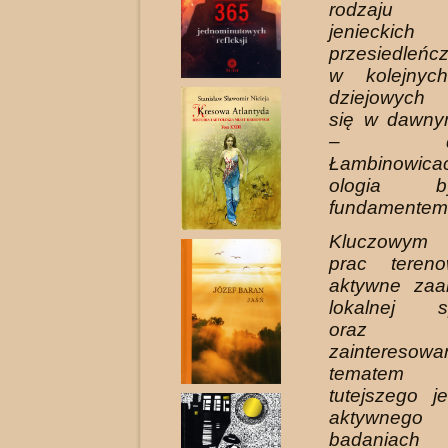
rodzaju 
jeniec
przesiedleńc
w kolejnyc
dziejowych 
się w dawny
– dzisi
Łambinowica
ologia b
fundamentem
Kluczowym 
prac teren
aktywne zaa
lokalnej sp
oraz
zainteresowa
tematem 
tutejszego j
aktywnego 
badaniach