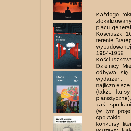
Każdego rok
zlokalizow
placu genera
Koś­ciuszki 1
terenie Stare
wybudowane
1954-1958
Kościuszkows
Dzielnicy Mi
odbywa się
wydarzeń, 
najliczniejsz
(także kurs
pianistyczne)
zaś spotkani
(w tym proje
spektakle 
konkur­sy lit
wystawy. Nal