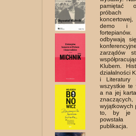
pamiętać o
próbach
koncertowej,
demo i st
fortepianó
odbywają się
konferencyjne
zarządów st
współpracu
Klubem. Hist
działalności 
i Literatury
wszystkie te
a na jej kart
znaczących,
wyjątkowych 
to, by je u
powstała 
publikacja.