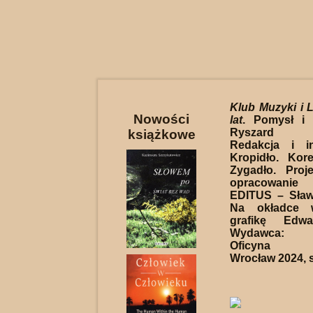
Klub Muzyki i L
Nowości
lat
. Pomysł i 
Ryszard Sł
książkowe
Redakcja i i
Kropidło. Kore
Zygadło. Proj
opracowanie
EDITUS – Sław
Na okładce w
grafikę Edwa
Wydawca: 
Oficyna Wy
Wrocław 2024, s