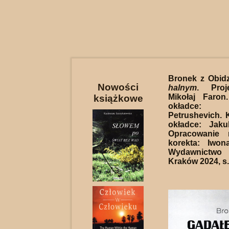
Bronek z Obid
Nowości
halnym
. Proj
Mikołaj Faron
książkowe
okładce: U
Petrushevich. 
okładce: Jaku
Opracowanie 
korekta: Iwon
Wydawnictwo 
Kraków 2024, s.