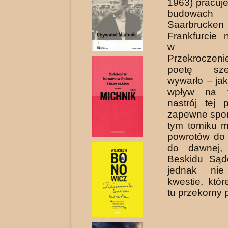
1963) pracuj
budow
Saarbruc
Frankfurcie
w Niem
Przekrocze
poetę sześć
wywarło – jak
wpływ na t
nastrój tej 
zapewne spor
tym tomiku m
powrotów do 
do dawnej, 
Beskidu Sąd
jednak nie
kwestie, któ
tu przekorny p