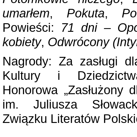
umarłem
,
Pokuta
,
Po
Powieści:
71 dni – Op
kobiety
,
Odwró­cony
(Int
Nagrody: Za zasługi dla
Kultury i Dziedzic
Honorowa „Za­służony dl
im. Juliusza Słowac
Związku Literatów Polski