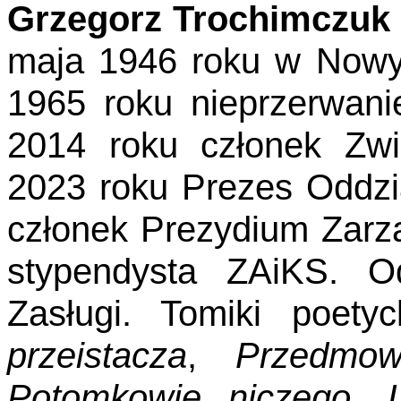
Grzegorz Trochimczuk
maja 1946 roku w Now
1965 roku nieprzerwan
2014 roku członek Zwi
2023 roku Prezes Oddz
członek Prezydium Zarz
stypendysta ZAiKS. O
Zasługi. Tomiki poety
przeistacza
,
Przedmo
Potomko­wie niczego
,