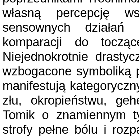
własną percepcję ws
sensownych działań 
komparacji do tocząc
Niejednokrotnie drasty
wzbogacone symboliką p
manifestują kategoryczn
złu, okropieństwu, geh
Tomik o znamiennym t
strofy pełne bólu i rozp