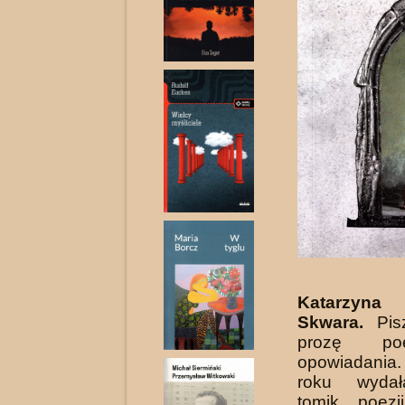
Katarzyna
Skwara.
Pis
prozę po
opowiadani
roku wydał
tomik poez