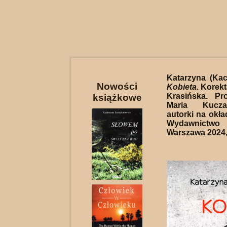
Katarzyna (Ka
Nowości
Kobieta
. Korek
Krasińska. Pro
książkowe
Maria Kucza
autorki na okład
Wydawnictw
Warszawa 2024, 