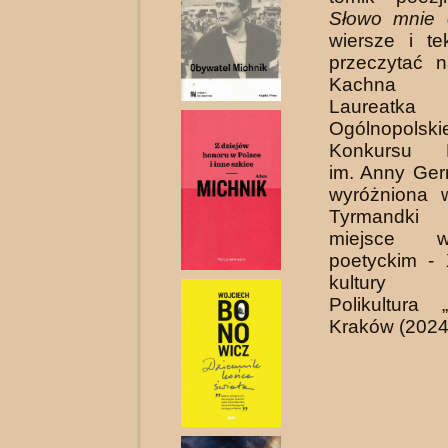
Słowo mnie 
wiersze i t
przeczytać n
Kachna 
Laureat
Ogólnopolski
Konkursu Li
im. Anny Ger
wyróżniona 
Tyrmandki 
miejsce 
poetyckim - 
kultury
Polikultura „
Kraków (2024