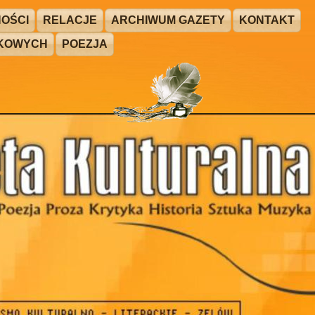
OŚCI
RELACJE
ARCHIWUM GAZETY
KONTAKT
ŻKOWYCH
POEZJA