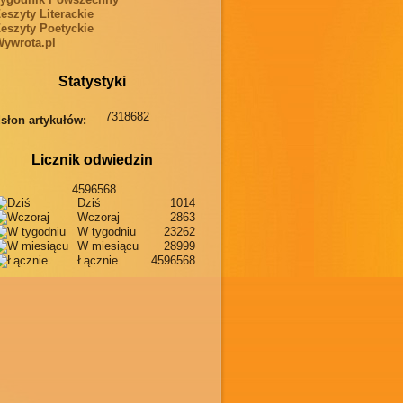
eszyty Literackie
eszyty Poetyckie
ywrota.pl
Statystyki
7318682
słon artykułów:
Licznik odwiedzin
4596568
Dziś
1014
Wczoraj
2863
W tygodniu
23262
W miesiącu
28999
Łącznie
4596568