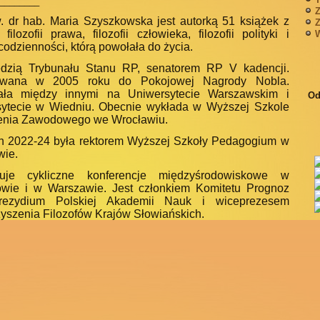
________
Z
w. dr hab. Maria Szyszkowska jest autorką 51 książek z
Z
filozofii prawa, filozofii człowieka, filozofii polityki i
W
i codzienności, którą powołała do życia.
ędzią Trybunału Stanu RP, senatorem RP V kadencji.
wana w 2005 roku do Pokojowej Nagrody Nobla.
ała między innymi na Uniwersytecie Warszaw­skim i
Od
ytecie w Wiedniu. Obecnie wykłada w Wyższej Szkole
enia Zawo­dowego we Wrocławiu.
h 2022-24 była rektorem Wyższej Szkoły Pedagogium w
ie.
zuje cykliczne konferencje międzyśrodowiskowe w
wie i w Warsza­wie. Jest członkiem Komitetu Prognoz
rezydium Polskiej Akademii Nauk i wicepre­zesem
yszenia Filozofów Krajów Słowiańskich.