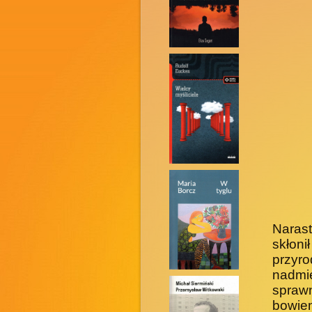
Narast
skłoni
przyro
nadmi
sprawn
bowiem