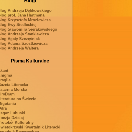
Blogi
log Andrzeja Dębkowskiego
log prof. Jana Hartmana
log Krzysztofa Mroziewicza
log Ewy Siedleckiej
log Sławomira Sierakowskiego
log Andrzeja Stankiewicza
log Agaty Szczęśniak
log Adama Szostkiewicza
log Andrzeja Waltera
Pisma Kulturalne
kant
Enigma
ragile
azeta Literacka
atarnia Morska
iryDram
iteratura na Świecie
igotania
Odra
egaz Lubuski
oezja Dzisiaj
rotokół Kulturalny
więtokrzyski Kwartalnik Literacki
ygodnik Powszechny