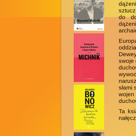
dążen
sztucz
do do
dążen
archa
Europ
oddzi
Deweya
swoje 
duch
wywod
narus
słami 
wojen
duchow
Ta ksi
nałęcz