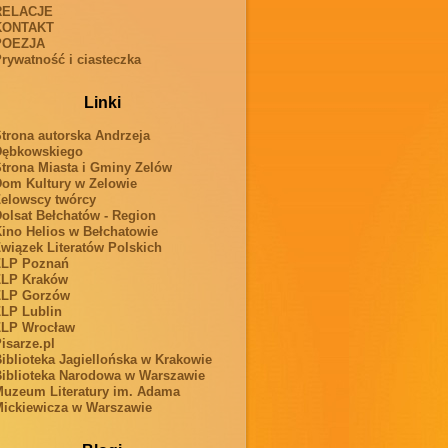
RELACJE
KONTAKT
POEZJA
rywatność i ciasteczka
Linki
trona autorska Andrzeja
Dębkowskiego
trona Miasta i Gminy Zelów
om Kultury w Zelowie
elowscy twórcy
olsat Bełchatów - Region
ino Helios w Bełchatowie
wiązek Literatów Polskich
ZLP Poznań
ZLP Kraków
ZLP Gorzów
LP Lublin
ZLP Wrocław
isarze.pl
iblioteka Jagiellońska w Krakowie
iblioteka Narodowa w Warszawie
uzeum Literatury im. Adama
ickiewicza w Warszawie