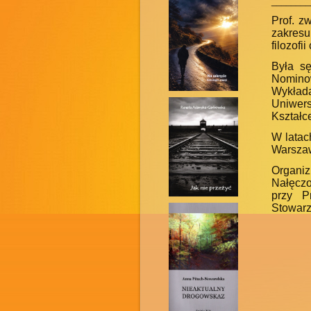
________
Prof. z
zakresu 
filozofi
Była s
Nomino
Wykład
Uniwers
Kształc
W latac
Warszaw
Organi
Nałęczo
przy P
Stowarz