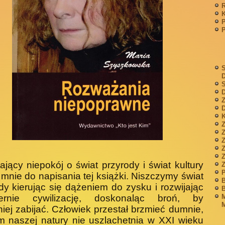
P
S
S
D
Z
D
K
Z
Z
ający niepokój o świat przyrody i świat kultury
P
ł mnie do napisania tej książki. Niszczymy świat
B
dy kierując się dąże­niem do zysku i rozwijając
B
ernie cywilizację, doskonaląc broń, by
M
M
iej zabijać. Człowiek przestał brzmieć dumnie,
 na­szej natury nie uszlachetnia w XXI wieku