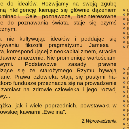
ie do ideałów. Rozwi­jamy na swoją zgubę
ną inteligencję kierując się głównie dą­żeniem
B
B
minacji. Cele poznawcze, bezinteresowne
B
ie do poznawania świata, staje się czymś
B
icznym.
B
B
a nie kultywując ideałów i poddając się
B
B
aływaniu filo­zofii pragmatyzmu Jamesa i
B
, korespondującej z neokapitalizmem, straciła
dawne znaczenie. Nie promieniuje wartościami
owymi. Podstawowe zasady prawne
A
zące się ze starożytnego Rzymu bywają
zane. Prawa człowieka stają się pustymi ha­
F
skoro fundusze przeznacza się na prowadzenie
G
L
 zamiast na zdrowie człowieka i jego rozwój
L
y...
L
M
ążka, jak i wiele poprzednich, powstawała w
P
owskiej kawiarni „Ewelina”.
P
P
Z
Wprowadzenia
Ś
T