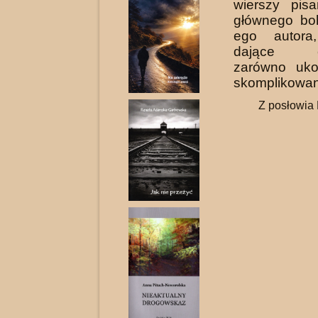
wierszy pi­s
głównego boh
ego autora
dające czy
zarówno ukoj
skomplikowane
Z posłowia