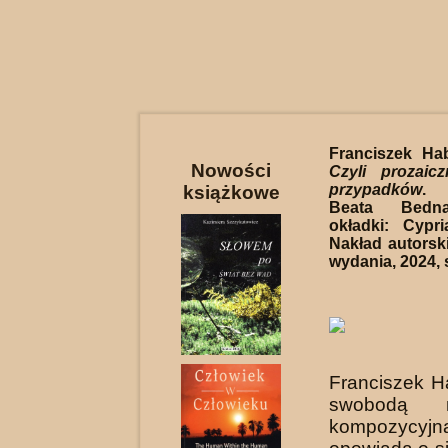
Franciszek Ha
Nowości
Czyli prozaic
przypadków
. 
książkowe
Beata Bedna
okładki: Cypr
Nakład autorski
wydania, 2024, s
Franciszek H
swobodą n
kompozycyj