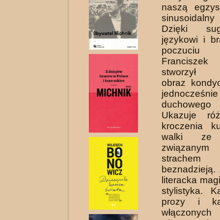
naszą egzyst
sinusoidalny
Dzięki sug
językowi i 
poczuciu
Francisz
stworzył f
obraz kondycj
jednocześn
duchowego
Ukazuje róż
kroczenia k
walki ze
związany
strach
beznadzieją.
literacka mag
stylistyka. 
prozy i k
włączonych