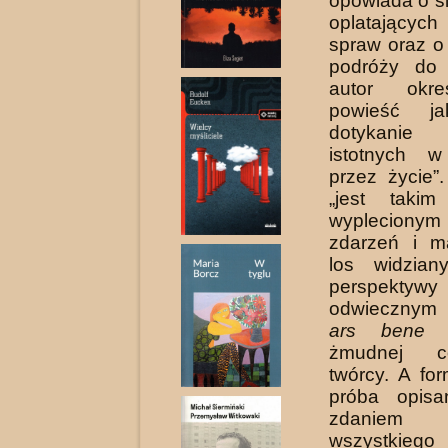
opo­wiada o s
oplatających 
spraw oraz o
podróży do 
autor okre
powieść ja
dotykani
istotnych 
przez życie”
„jest takim
wypleciony
zdarzeń i m
los widzia­
perspe
odwiecznym 
ars bene d
żmudnej co
twórcy. A fo
próba opisa
zdanie
wszystkiego