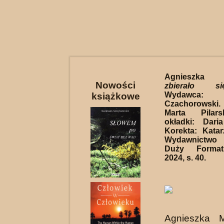
Agnieszka M
Nowości
zbierało s
Wydawca
książkowe
Czachorowski
Marta Pilars
okładki: Dar
Korekta: Kata
Wydawnictw
Duży Format
2024, s. 40.
Agnieszka M