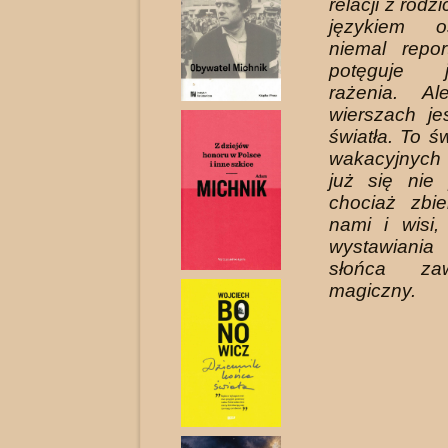
relacji z rodz
językiem o
niemal repor
potęguje 
rażenia. A
wierszach je
światła. To św
wakacyjnych
już się nie 
chociaż zbi
nami i wisi
wystawiania
słońca za
magiczny.