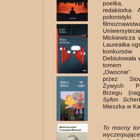
poetka, pr
redaktorka. 
poloni
filmozna
Uniwersyteci
Mickie­wicza
Laureatka og
konkursów p
Debiutowała 
tomem po
„Owocnie”
przez Stow
Żywych P
Brzegu (n
Syfon Scher
Mieszka w Ka
To mocny tom
wyczerpują