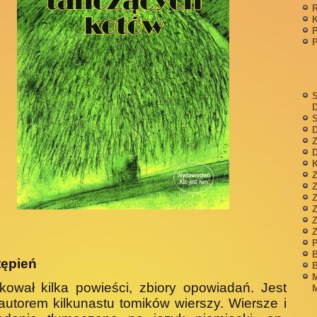
P
S
S
D
Z
D
K
Z
Z
P
B
tępień
B
M
kował kilka powieści, zbiory opowiadań. Jest
M
autorem kilkunastu tomików wierszy. Wiersze i