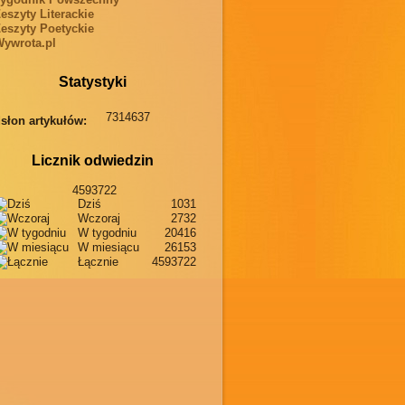
eszyty Literackie
eszyty Poetyckie
ywrota.pl
Statystyki
7314637
słon artykułów:
Licznik odwiedzin
4593722
Dziś
1031
Wczoraj
2732
W tygodniu
20416
W miesiącu
26153
Łącznie
4593722