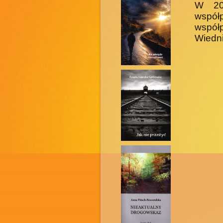
W 202
współ
współ
Wiedni