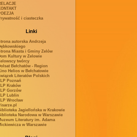
RELACJE
KONTAKT
POEZJA
rywatność i ciasteczka
Linki
trona autorska Andrzeja
Dębkowskiego
trona Miasta i Gminy Zelów
om Kultury w Zelowie
elowscy twórcy
olsat Bełchatów - Region
ino Helios w Bełchatowie
wiązek Literatów Polskich
ZLP Poznań
ZLP Kraków
ZLP Gorzów
LP Lublin
ZLP Wrocław
isarze.pl
iblioteka Jagiellońska w Krakowie
iblioteka Narodowa w Warszawie
uzeum Literatury im. Adama
ickiewicza w Warszawie