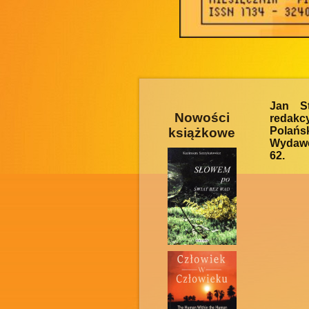
Jan S
Nowości
redakcy
Polańsk
książkowe
Wydawc
62.