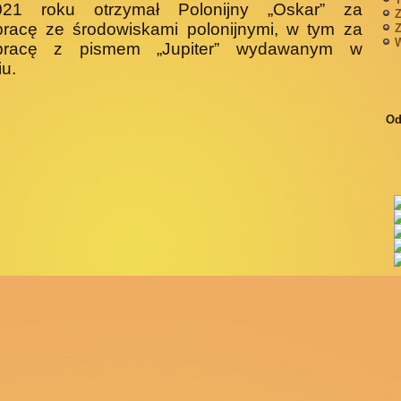
1 roku otrzymał Polonijny „Oskar” za
Z
pracę ze środowiskami polonijnymi, w tym za
Z
W
pracę z pismem „Jupiter” wydawanym w
u.
Od