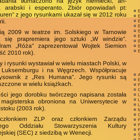
adania tłumaczono na język niemiecki, an­
i, arabski i esperanto. Zbiór opowiadań pt:
B
turen” z jego rysunkami ukazał się w 2012 roku
B
ii.
B
B
B
nią 2009 w teatrze im. Solskiego w Tarnowie
B
a się prapremiera jego sztuki „W windzie”.
B
ram „Róża” zaprezentował Wojtek Siemion
B
B
ć 2010 rok).
 i rysunki wystawiał w wielu miastach Polski, w
ii. Luksemburgu i na Węgrzech. Współpracuje
A
rysownik z „Res Humana”. Jego rysunki są
zczone w wielu książ­kach.
F
G
ści jego dorobku twórczego napisana została
L
L
a magisterska obroniona na Uniwersytecie w
L
stoku (2003 rok).
M
członkiem ZLP oraz członkiem Zarządu
P
P
iego Od­działu Stowarzyszenia Kultury
P
jskiej (SEC) z siedzibą w Wenecji.
Ś
T