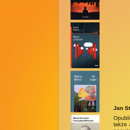
Jan S
Opubli
także 