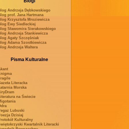
Blogi
log Andrzeja Dębkowskiego
log prof. Jana Hartmana
log Krzysztofa Mroziewicza
log Ewy Siedleckiej
log Sławomira Sierakowskiego
log Andrzeja Stankiewicza
log Agaty Szczęśniak
log Adama Szostkiewicza
log Andrzeja Waltera
Pisma Kulturalne
kant
Enigma
ragile
azeta Literacka
atarnia Morska
iryDram
iteratura na Świecie
igotania
Odra
egaz Lubuski
oezja Dzisiaj
rotokół Kulturalny
więtokrzyski Kwartalnik Literacki
ygodnik Powszechny