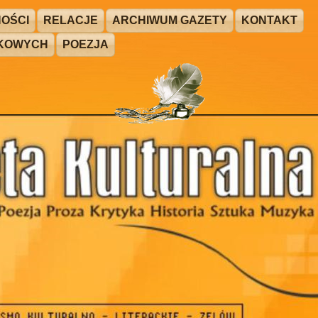
OŚCI
RELACJE
ARCHIWUM GAZETY
KONTAKT
ŻKOWYCH
POEZJA