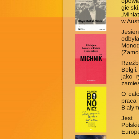
opowi
gielsk
„Minia
w Austr
Jesie
odbył
Monod
(Zamoś
Rzeźby
Bel­g
jako 
zamies
O cało
pra­c
Białym
Jest 
Polsk
Europe