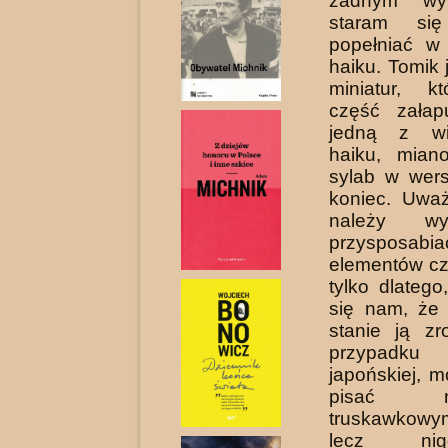
żadnym wy
staram si
popełniać w 
haiku. Tomik 
miniatur, k
część załap
jedną z wi
haiku, miano
sylab w wers
koniec. Uwa
należy wy
przysposabia
elementów czy
tylko dlateg
się nam, że
stanie ją z
przypadku
japońskiej, 
pisać
truskawkowy
lecz ni