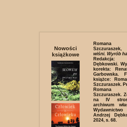
Romana C
Nowości
Szczuraszek
wiśni. Wyrób h
książkowe
Redakcja:
Dębkowski. Wy
korekta: Ren
Garbowska. F
książce: Roma
Szczuraszek. Pr
Romana C
Szczuraszek. Zd
na IV stron
archiwum włas
Wydawnictwo
Andrzej Dębk
2024, s. 68.