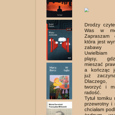
Drodzy czyte
Was w moj
Zapraszam d
która jest wy
zabawy 
Uwielbiam 
pląsy, gd
mieszać praw
a kończąc j
już zaczyna
Dlaczego,
tworzyć i m
radość.
Tytuł tomiku 
przewrotny i
chciałam podk