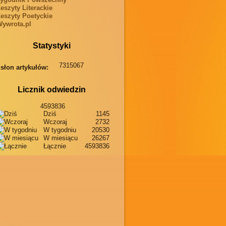
eszyty Literackie
eszyty Poetyckie
ywrota.pl
Statystyki
7315067
słon artykułów:
Licznik odwiedzin
4593836
Dziś
1145
Wczoraj
2732
W tygodniu
20530
W miesiącu
26267
Łącznie
4593836