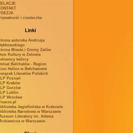
RELACJE
KONTAKT
POEZJA
rywatność i ciasteczka
Linki
trona autorska Andrzeja
Dębkowskiego
trona Miasta i Gminy Zelów
om Kultury w Zelowie
elowscy twórcy
olsat Bełchatów - Region
ino Helios w Bełchatowie
wiązek Literatów Polskich
ZLP Poznań
ZLP Kraków
ZLP Gorzów
LP Lublin
ZLP Wrocław
isarze.pl
iblioteka Jagiellońska w Krakowie
iblioteka Narodowa w Warszawie
uzeum Literatury im. Adama
ickiewicza w Warszawie