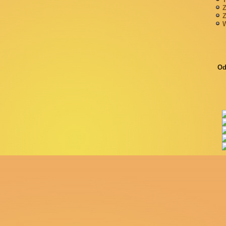
Z
Z
W
Od