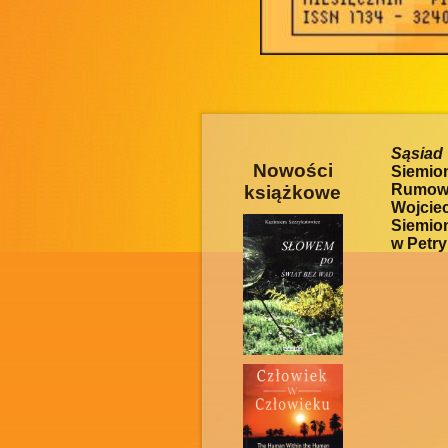
Sąsiad
Nowości
Siemion
Rumows
książkowe
Wojcie
Siemio
w Petry