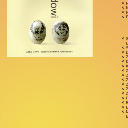
P
S
S
D
Z
D
K
Z
Z
P
B
B
M
M