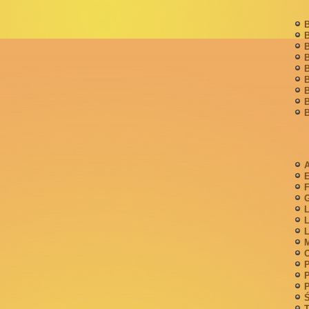
B
B
B
B
B
B
B
B
B
A
F
G
L
L
L
M
P
P
P
Ś
T