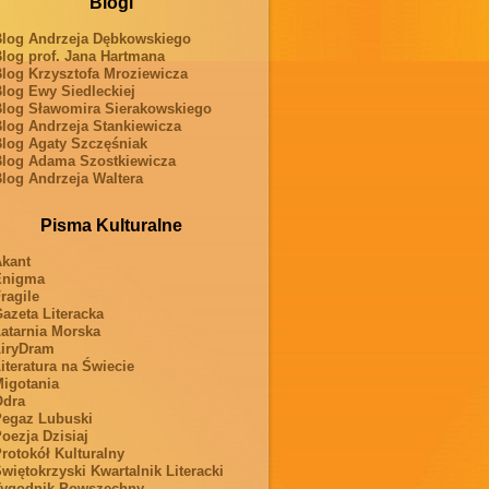
Blogi
log Andrzeja Dębkowskiego
log prof. Jana Hartmana
log Krzysztofa Mroziewicza
log Ewy Siedleckiej
log Sławomira Sierakowskiego
log Andrzeja Stankiewicza
log Agaty Szczęśniak
log Adama Szostkiewicza
log Andrzeja Waltera
Pisma Kulturalne
kant
Enigma
ragile
azeta Literacka
atarnia Morska
iryDram
iteratura na Świecie
igotania
Odra
egaz Lubuski
oezja Dzisiaj
rotokół Kulturalny
więtokrzyski Kwartalnik Literacki
ygodnik Powszechny