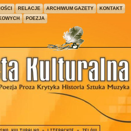
OŚCI
RELACJE
ARCHIWUM GAZETY
KONTAKT
ŻKOWYCH
POEZJA