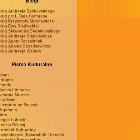
Blogi
log Andrzeja Dębkowskiego
log prof. Jana Hartmana
log Krzysztofa Mroziewicza
log Ewy Siedleckiej
log Sławomira Sierakowskiego
log Andrzeja Stankiewicza
log Agaty Szczęśniak
log Adama Szostkiewicza
log Andrzeja Waltera
Pisma Kulturalne
kant
Enigma
ragile
azeta Literacka
atarnia Morska
iryDram
iteratura na Świecie
igotania
Odra
egaz Lubuski
oezja Dzisiaj
rotokół Kulturalny
więtokrzyski Kwartalnik Literacki
ygodnik Powszechny