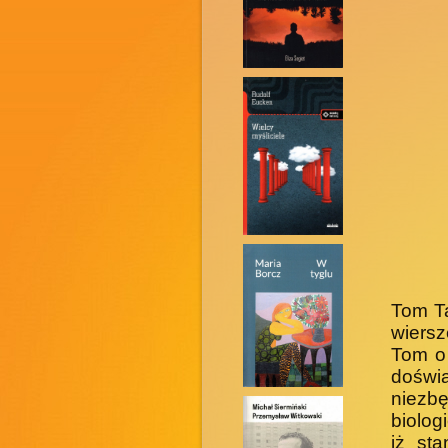
Tom T
wiers
Tom o 
dośw
niezb
biolog
iż st