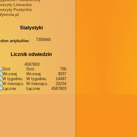
eszyty Literackie
eszyty Poetyckie
ywrota.pl
Statystyki
7305940
słon artykułów:
Licznik odwiedzin
4587803
Dziś
756
Wczoraj
3037
W tygodniu
14497
W miesiącu
20234
Łącznie
4587803