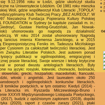
 się 9.12.1956 roku w Łodzi, gdzie ukończył studia
Z
czne na Uniwersytecie Łódzkim. Od 1981 roku mieszka
Z
kiej Woli, gdzie współtworzył Klub Literacki „TOPOLA"
W
terdyscyplinarny Klub Twórczej Pracy „BEZ AUREOLI”. W
97 Niezależna Fundacja Popierania Kultury Polskiej
 FOUNDATION w Sydney (w kapitule zasiadali m. in.:
Giedroyć, Gustaw Herling-Grudziński, Jan Nowak-
ański) uhonorowała go nagrodą za działalność
Od
otwórczą. W roku 2014 został uhonorowany Nagrodą
cką lanicius imienia Klemensa Janickiego, a w 2015
 Ekspresjonistyczną Feniks im. Tadeusza Micińskiego
per Cysiorem za całokształt twórczości literackiej. Jest
iem Związku Literatów Polskich. Jest autorem ponad
ysięcy publikacji w ogólnopolskiej, emigracyjnej i
znej prasie literackiej. Swoje wiersze i teksty krytyczne
ował w ponad dwustu antologiach literackich. Były
one na języki: rosyjski, łotewski, chorwacki, bośniacki,
, słoweński, grecki, hiszpański, macedoński, francuski,
ndzki, włoski i angielski. Jest laureatem około 250
narodowych i ogólnopolskich konkursów literackich.
9 tomików poetyckich, w tym ostatnio: Kiedyś (2014) -
a Literacka im. Ryszarda Milczewskiego-Bruno i
enie XXXVII Międzynarodowego Listopada Poetyckiego,
(2017), budzik z opóźnionym zapłonem (2019), dopóki
 tyka (2020), raport z czasów zarazy (2021), ptaki