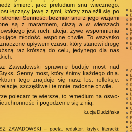
iedź śmierci, jako preludium snu wiecznego,
ost łączący jawę z tymi, którzy znaleźli się po
B
B
j stronie. Senność, bezmiar snu z jego wizjami
B
zone są z marazmem, ciszą a w wierszach
B
B
owskiego jest ruch, akcja, żywe wspomnienia
B
łujące młodość, wspólne chwile. To wszystko
B
aznaczone upływem czasu, który stanowi drogę
B
B
uższą raz krótszą do celu, jedynego dla nas
kich.
sz Zawadowski sprawnie buduje most nad
A
Styks. Senny most, który śnimy każdego dnia.
trum tego znajduje się nasz los, refleksje,
F
G
relacje, szczęśliwe i te mniej radosne chwile.
L
L
ze polecam te wiersze, to remedium na oswo­
L
nieuchronności i pogodzenie się z nią.
M
Łucja Dudzińska
P
P
P
Ś
Z ZAWADOWSKI – poeta, redaktor, krytyk literacki;
T