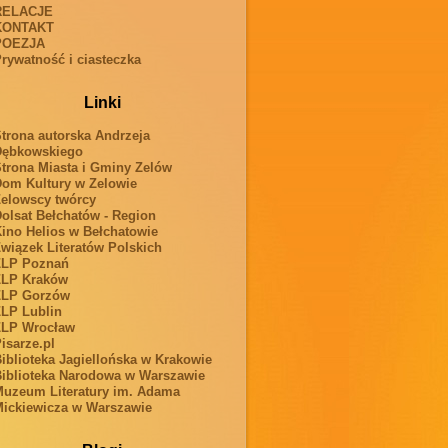
RELACJE
KONTAKT
POEZJA
rywatność i ciasteczka
Linki
trona autorska Andrzeja
Dębkowskiego
trona Miasta i Gminy Zelów
om Kultury w Zelowie
elowscy twórcy
olsat Bełchatów - Region
ino Helios w Bełchatowie
wiązek Literatów Polskich
ZLP Poznań
ZLP Kraków
ZLP Gorzów
LP Lublin
ZLP Wrocław
isarze.pl
iblioteka Jagiellońska w Krakowie
iblioteka Narodowa w Warszawie
uzeum Literatury im. Adama
ickiewicza w Warszawie