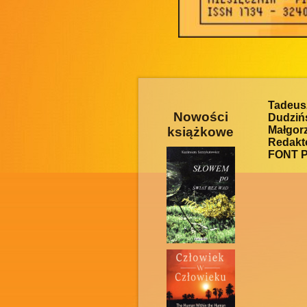
Tadeus
Nowości
Dudziń
Małgor
książkowe
Redakto
FONT P