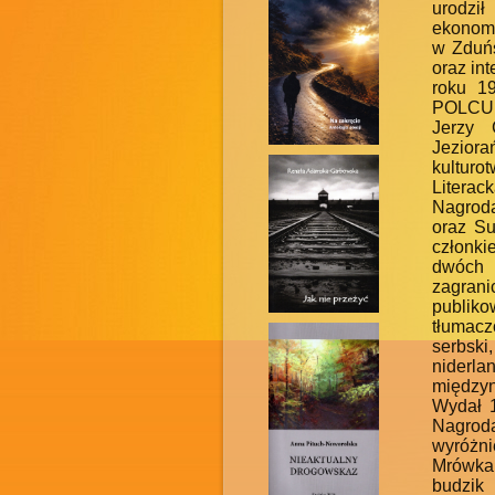
urodził
ekonomi
w Zduńs
oraz in
roku 19
POLCUL
Jerzy 
Jezior
kultur
Litera
Nagrodą
oraz Su
członk
dwóch t
zagranic
publik
tłumacz
serbski
niderla
między
Wydał 1
Nagrod
wyróżni
Mrówka 
budzik