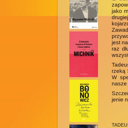
zapow
jako m
drugie
kojar
Zawad
przywo
jest n
raz dł
wszyst
Tadeu
rzeką 
W spek
nasze 
Szczer
jenie 
TADEUS