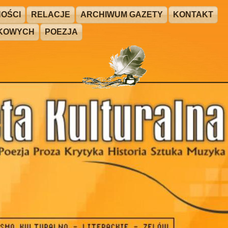
OŚCI
RELACJE
ARCHIWUM GAZETY
KONTAKT
ŻKOWYCH
POEZJA