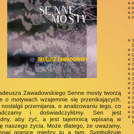
P
S
S
D
Z
D
K
Z
adeusza Zawadowskiego Senne mosty tworzą
Z
ze o motywach wzajemnie się przenikających.
P
nostalgii przemijania, o analizowaniu tego, co
B
iadczamy i doświadczyliśmy. Sen jest
B
M
ędny, aby żyć, a jest tajemnicą wpisaną w
M
ię naszego życia. Może dlatego, że uważamy,
anowi granicę między tu a tam. Symbolizuje