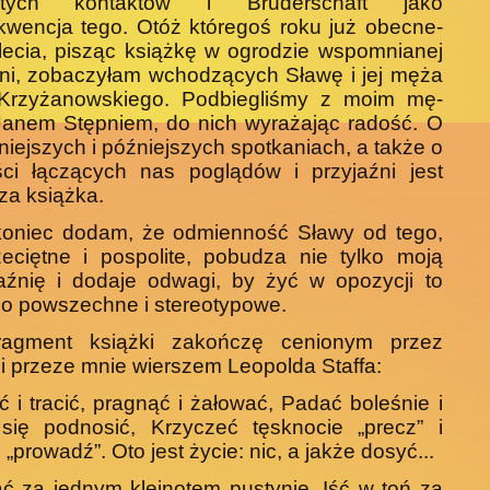
istych kontaktów i Bruderschaft jako
wencja tego. Otóż któregoś roku już obecne­
lecia, pisząc książkę w ogrodzie wspomnianej
ni, zobaczyłam wchodzących Sławę i jej męża
Krzyżanowskiego. Podbiegliśmy z moim mę­
Janem Stępniem, do nich wyrażając radość. O
iejszych i późniejszych spotkaniach, a także o
ści łączących nas poglądów i przyjaźni jest
sza książka.
koniec dodam, że odmienność Sławy od tego,
eciętne i pospolite, pobudza nie tylko moją
aźnię i dodaje odwagi, by żyć w opozycji to
co powszechne i stereotypowe.
ragment książki zakończę cenionym przez
i przeze mnie wierszem Leopolda Staffa:
 i tracić, pragnąć i żałować, Padać boleśnie i
się podnosić, Krzyczeć tęsknocie „precz” i
 „prowadź”. Oto jest życie: nic, a jakże dosyć...
ć za jednym klejnotem pustynie, Iść w toń za