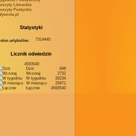
eszyty Literackie
eszyty Poetyckie
ywrota.pl
Statystyki
7314440
słon artykułów:
Licznik odwiedzin
4593540
Dziś
849
Wczoraj
2732
W tygodniu
20234
W miesiącu
25971
Łącznie
4593540