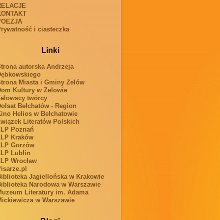
RELACJE
KONTAKT
POEZJA
rywatność i ciasteczka
Linki
trona autorska Andrzeja
Dębkowskiego
trona Miasta i Gminy Zelów
om Kultury w Zelowie
elowscy twórcy
olsat Bełchatów - Region
ino Helios w Bełchatowie
wiązek Literatów Polskich
ZLP Poznań
ZLP Kraków
ZLP Gorzów
LP Lublin
ZLP Wrocław
isarze.pl
iblioteka Jagiellońska w Krakowie
iblioteka Narodowa w Warszawie
uzeum Literatury im. Adama
ickiewicza w Warszawie