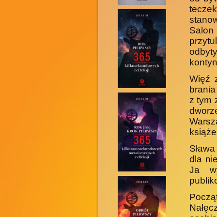
tecze
stano
Salon 
przytu
odbyty
kontyn
Więź z
brania
z tym
dworz
Warsz
książe
Sława 
dla ni
Ja w
publik
Począt
Nałęcz