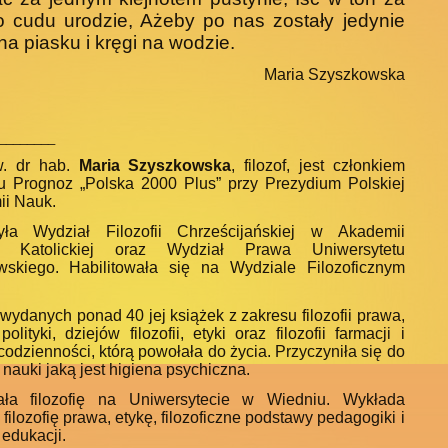
o cudu urodzie, Ażeby po nas zostały jedynie
na piasku i kręgi na wodzie.
Maria Szyszkowska
________
w. dr hab.
Maria Szyszkowska
, filozof, jest członkiem
u Prognoz „Polska 2000 Plus” przy Prezydium Polskiej
i Nauk.
yła Wydział Filozofii Chrześcijańskiej w Akade­mii
ii Katolickiej oraz Wydział Prawa Uniwersyte­tu
skiego. Habilitowała się na Wydziale Filozo­ficznym
wydanych ponad 40 jej książek z zakresu filo­zofii prawa,
i polityki, dziejów filozofii, etyki oraz filozofii farmacji i
i codzienności, którą powołała do życia. Przyczyniła się do
nauki jaką jest hi­giena psychiczna.
ała filozofię na Uniwersytecie w Wiedniu. Wykłada
filozofię prawa, etykę, filozoficzne podstawy pedagogiki i
ę edukacji.