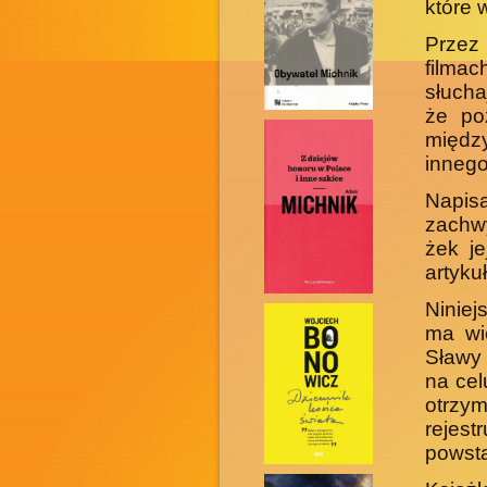
które 
Przez
filmac
słucha
że po
międz
innego
Napis
zachwy
żek j
artyku
Niniej
ma wi
Sławy 
na cel
otrz
rejest
powsta