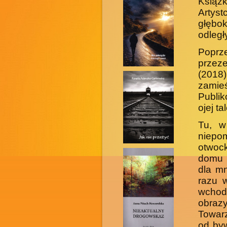
Książk
Artys
głębo
odległy
Poprze
przeze
(2018)
zamie
Publik
ojej ta
Tu, w
niepo
otwoc
domu 
dla m
razu w
wchodz
obraz
Towarz
od byw