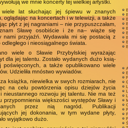
wywołują we mnie koncerty tej wielkiej artystki.
B
 wiele lat słuchając jej śpiewu w znanych
B
h, oglądając na koncertach i w telewizji, a także
B
jąc płyt z jej nagraniami – nie przy­puszczałam,
B
B
znam Sławę osobiście i że na– wiąże się
B
y nami przyjaźń. Wydawała mi się postacią z
B
B
 odległego i nieosiągalnego świata.
B
ano wiele o Sławie Przybylskiej wyrażając
t dla jej talentu. Zostało wydanych dużo ksią­
ej poświęconych, a także opublikowano wiele
A
łów. Udzieliła mnóstwo wywiadów.
F
sza książka, niewielka w swych rozmiarach, nie
G
L
ęc na celu powtórzenia opisu dziejów ży­cia
L
i nieustannego rozwoju jej talentu. Nie ma też
L
u przypomnienia większości występów Sławy i
M
ymanych przez nią nagród. Publikacji
P
rujących jej dokonania, w tym wydane płyty,
P
ło wyjątkowo dużo.
P
Ś
T