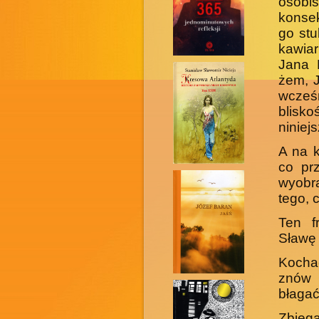
osob
konsek
go stu
kawiar
Jana 
żem, 
wcześn
blisko
niniej
A na 
co prz
wyobr
tego, 
Ten f
Sławę 
Kochać
znów 
błagać
Zbiega