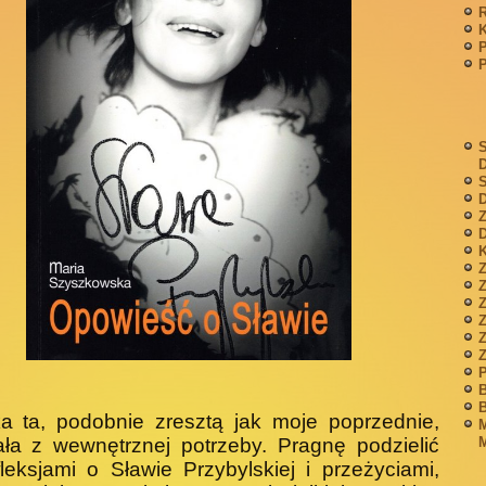
P
S
S
D
Z
D
K
Z
Z
P
B
B
a ta, podobnie zresztą jak moje poprzednie,
M
M
ła z wewnętrznej potrzeby. Pragnę podzielić
fleksjami o Sławie Przybylskiej i przeżyciami,