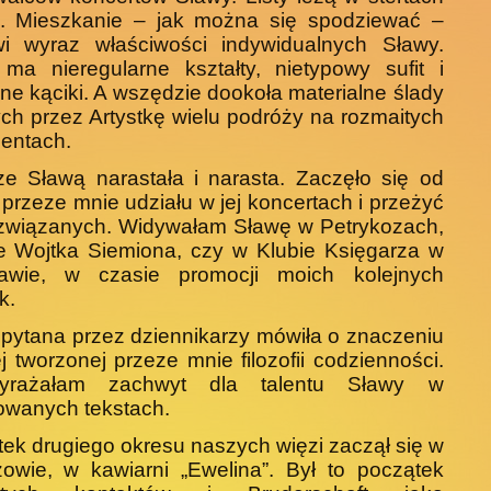
k. Mieszkanie – jak można się spodziewać –
wi wyraz właściwości indy­widualnych Sławy.
ma nieregularne kształ­ty, nietypowy sufit i
lne kąciki. A wszędzie dookoła materialne ślady
ch przez Artystkę wielu podróży na rozmaitych
entach.
e Sławą narastała i narasta. Zaczęło się od
 przeze mnie udziału w jej koncertach i przeżyć
 związanych. Widywałam Sławę w Petrykozach,
e Wojtka Siemiona, czy w Klubie Księgarza w
awie, w czasie promocji moich kolejnych
k.
pytana przez dziennikarzy mówiła o zna­czeniu
ej tworzonej przeze mnie filozofii co­dzienności.
yrażałam zachwyt dla talentu Sławy w
owanych tekstach.
ek drugiego okresu naszych więzi zaczął się w
owie, w kawiarni „Ewelina”. Był to po­czątek