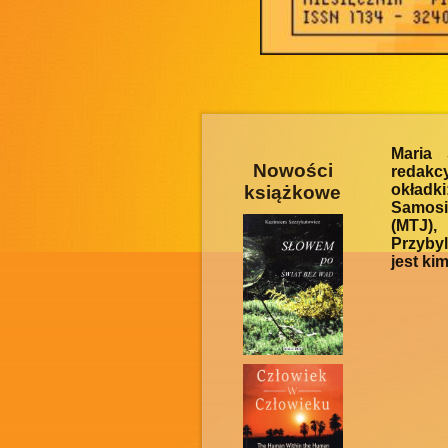
Maria
Nowości
redakcy
okładki
książkowe
Samosi
(MTJ),
Przybyl
jest ki