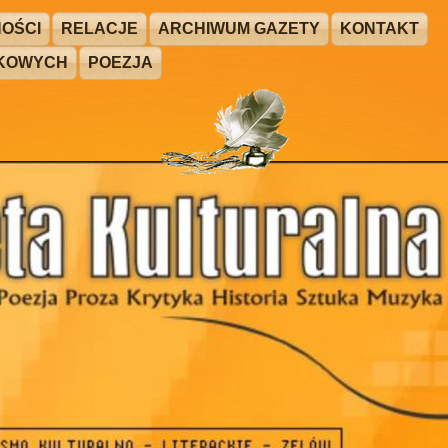
OŚCI
RELACJE
ARCHIWUM GAZETY
KONTAKT
ŻKOWYCH
POEZJA