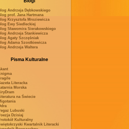
Blogi
log Andrzeja Dębkowskiego
log prof. Jana Hartmana
log Krzysztofa Mroziewicza
log Ewy Siedleckiej
log Sławomira Sierakowskiego
log Andrzeja Stankiewicza
log Agaty Szczęśniak
log Adama Szostkiewicza
log Andrzeja Waltera
Pisma Kulturalne
kant
Enigma
ragile
azeta Literacka
atarnia Morska
iryDram
iteratura na Świecie
igotania
Odra
egaz Lubuski
oezja Dzisiaj
rotokół Kulturalny
więtokrzyski Kwartalnik Literacki
ygodnik Powszechny