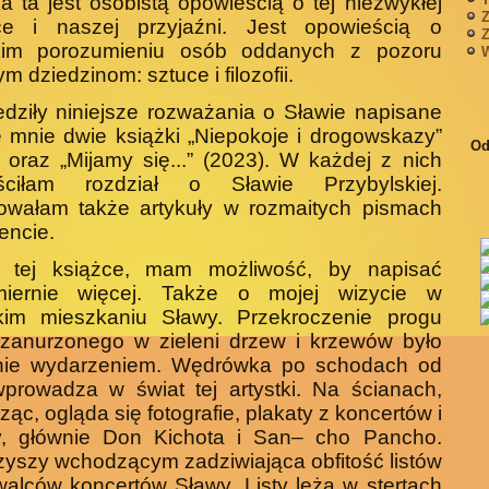
a ta jest osobistą opowieścią o tej nie­zwykłej
Z
tce i naszej przyjaźni. Jest opowieścią o
Z
kim porozumieniu osób oddanych z pozoru
W
m dziedzinom: sztuce i filozofii.
dziły niniejsze rozważania o Sławie na­pisane
 mnie dwie książki „Niepokoje i dro­gowskazy”
Od
 oraz „Mijamy się...” (2023). W każdej z nich
ściłam rozdział o Sławie Przybyl­skiej.
owałam także artykuły w rozmaitych pi­smach
lencie.
 tej książce, mam możliwość, by napisać
miernie więcej. Także o mojej wizycie w
kim mieszkaniu Sławy. Przekroczenie pro­gu
zanurzonego w zieleni drzew i krzewów było
nie wydarzeniem. Wędrówka po scho­dach od
prowadza w świat tej artystki. Na ścianach,
ąc, ogląda się fotografie, plakaty z koncertów i
y, głównie Don Kichota i San– cho Pancho.
yszy wchodzącym zadziwiająca obfitość listów
alców koncertów Sławy. Li­sty leżą w stertach