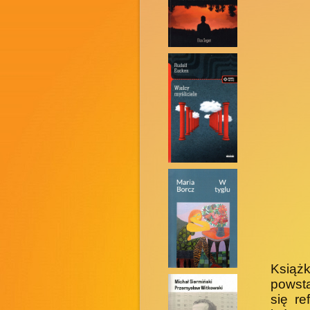
Książk
powsta
się re