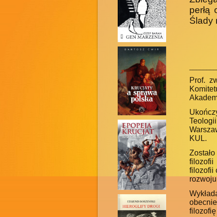
perłą 
Ślady 
________
Prof. z
Komitet
Akademi
Ukończ
Teolog
Warszaw
KUL.
Zostało 
filozofi
filozofi
rozwoju 
Wykład
obecnie 
filozofi