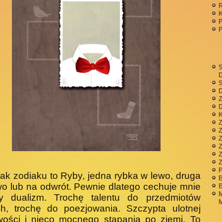
P
S
S
D
Z
D
K
Z
Z
P
ak zodiaku to Ryby, jedna rybka w lewo, druga
B
o lub na odwrót. Pewnie dlatego cechuje mnie
B
M
ty dualizm. Trochę talentu do przedmiotów
M
ch, trochę do poezjowania. Szczypta ulotnej
wości i nieco mocnego stąpania po ziemi. To