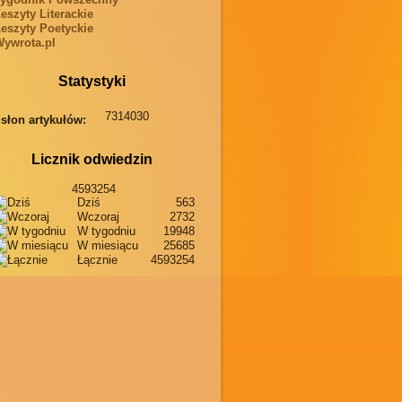
eszyty Literackie
eszyty Poetyckie
ywrota.pl
Statystyki
7314030
słon artykułów:
Licznik odwiedzin
4593254
Dziś
563
Wczoraj
2732
W tygodniu
19948
W miesiącu
25685
Łącznie
4593254