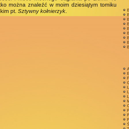
tko można znaleźć w moim dziesiątym tomiku
kim pt.
Sztywny kołnierzyk
.
B
B
B
B
B
B
B
B
B
A
F
G
L
L
L
M
P
P
P
Ś
T