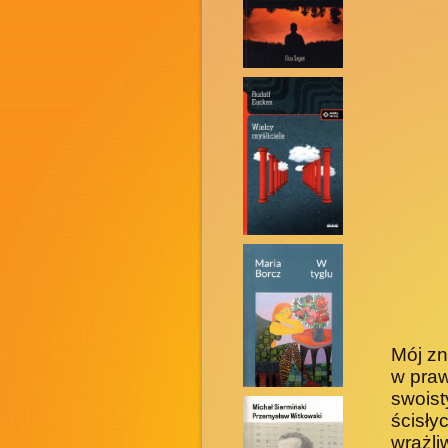
Mój zn
w praw
swois
ścisły
wrażli