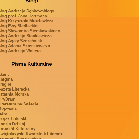
Blogi
log Andrzeja Dębkowskiego
log prof. Jana Hartmana
log Krzysztofa Mroziewicza
log Ewy Siedleckiej
log Sławomira Sierakowskiego
log Andrzeja Stankiewicza
log Agaty Szczęśniak
log Adama Szostkiewicza
log Andrzeja Waltera
Pisma Kulturalne
kant
Enigma
ragile
azeta Literacka
atarnia Morska
iryDram
iteratura na Świecie
igotania
Odra
egaz Lubuski
oezja Dzisiaj
rotokół Kulturalny
więtokrzyski Kwartalnik Literacki
ygodnik Powszechny