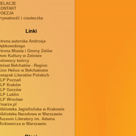
RELACJE
KONTAKT
POEZJA
rywatność i ciasteczka
Linki
trona autorska Andrzeja
Dębkowskiego
trona Miasta i Gminy Zelów
om Kultury w Zelowie
elowscy twórcy
olsat Bełchatów - Region
ino Helios w Bełchatowie
wiązek Literatów Polskich
ZLP Poznań
ZLP Kraków
ZLP Gorzów
LP Lublin
ZLP Wrocław
isarze.pl
iblioteka Jagiellońska w Krakowie
iblioteka Narodowa w Warszawie
uzeum Literatury im. Adama
ickiewicza w Warszawie