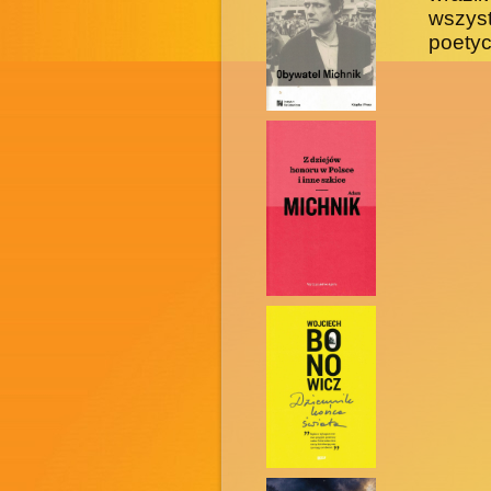
wszys
poetyc