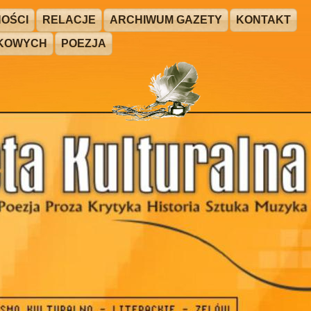
OŚCI
RELACJE
ARCHIWUM GAZETY
KONTAKT
ŻKOWYCH
POEZJA