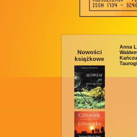
Anna L
Nowości
Walde
Kańcz
książkowe
Taurogi