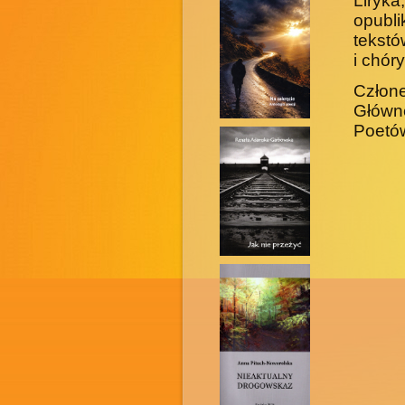
Liryka
opubl
tekstó
i chóry
Człone
Główn
Poetó