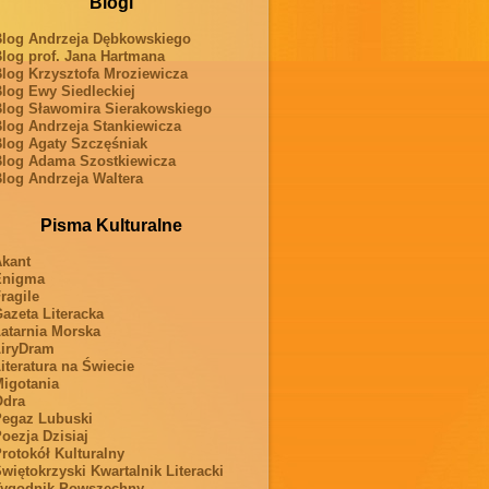
Blogi
log Andrzeja Dębkowskiego
log prof. Jana Hartmana
log Krzysztofa Mroziewicza
log Ewy Siedleckiej
log Sławomira Sierakowskiego
log Andrzeja Stankiewicza
log Agaty Szczęśniak
log Adama Szostkiewicza
log Andrzeja Waltera
Pisma Kulturalne
kant
Enigma
ragile
azeta Literacka
atarnia Morska
iryDram
iteratura na Świecie
igotania
Odra
egaz Lubuski
oezja Dzisiaj
rotokół Kulturalny
więtokrzyski Kwartalnik Literacki
ygodnik Powszechny