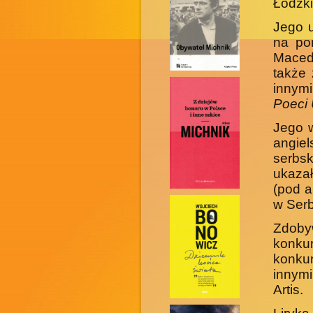
Łódzki
Jego u
na por
Macedo
tak­że
innym
Poeci 
Jego w
angiel
serbs
ukazał
(pod a
w Serb
Zdoby
konkur
konku
innymi
Artis.