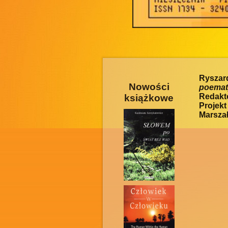
Ryszar
Nowości
poemat
Redakto
książkowe
Projek
Marszał