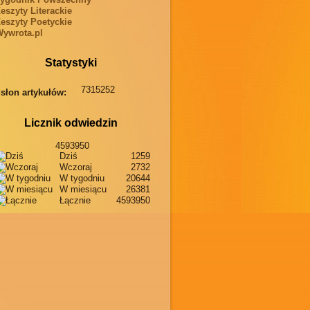
eszyty Literackie
eszyty Poetyckie
ywrota.pl
Statystyki
7315252
słon artykułów:
Licznik odwiedzin
4593950
Dziś
1259
Wczoraj
2732
W tygodniu
20644
W miesiącu
26381
Łącznie
4593950