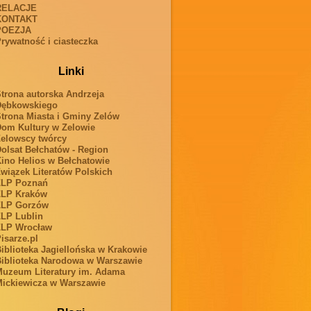
RELACJE
KONTAKT
POEZJA
rywatność i ciasteczka
Linki
trona autorska Andrzeja
Dębkowskiego
trona Miasta i Gminy Zelów
om Kultury w Zelowie
elowscy twórcy
olsat Bełchatów - Region
ino Helios w Bełchatowie
wiązek Literatów Polskich
ZLP Poznań
ZLP Kraków
ZLP Gorzów
LP Lublin
ZLP Wrocław
isarze.pl
iblioteka Jagiellońska w Krakowie
iblioteka Narodowa w Warszawie
uzeum Literatury im. Adama
ickiewicza w Warszawie