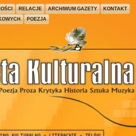
OŚCI
RELACJE
ARCHIWUM GAZETY
KONTAKT
ŻKOWYCH
POEZJA