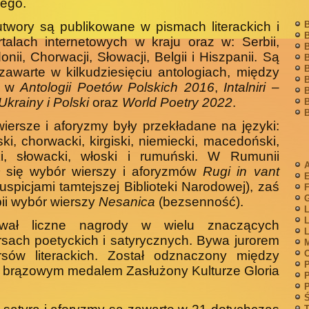
ego.
twory są publikowane w pismach literackich i
B
B
talach internetowych w kraju oraz w: Serbii,
B
nii, Chor­wacji, Słowacji, Belgii i Hiszpanii. Są
B
B
 zawarte w kilkudziesięciu antologiach, między
B
i w
Antologii Poetów Polskich 2016
,
Intalniri –
B
Ukrainy i Polski
oraz
World Poetry 2022
.
B
B
iersze i aforyzmy były przekładane na języki:
ski, chorwacki, kirgiski, niemiecki, macedoński,
ki, słowacki, włoski i rumuński. W Rumunii
A
 się wybór wierszy i afo­ryzmów
Rugi in vant
uspicjami tamtejszej Biblioteki Na­rodowej), zaś
F
G
ii wybór wierszy
Nesanica
(bezsenność).
L
L
wał liczne nagrody w wielu znaczących
L
sach poe­tyckich i satyrycznych. Bywa jurorem
M
rsów literackich. Zo­stał odznaczony między
P
 brązowym medalem Zasłużony Kulturze Gloria
P
P
Ś
T