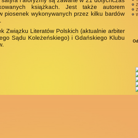
, satyra i aforyzmy są zawarte w 21 dotychczas
Z
iko­wanych książkach. Jest także autorem
Z
w piosenek wyko­nywanych przez kilku bardów
W
.
k Związku Literatów Polskich (aktualnie arbiter
ego Sądu Koleżeńskiego) i Gdańskiego Klubu
Od
w.