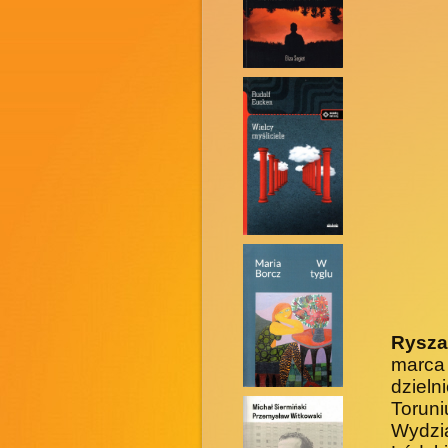
Rysza
marca 
dzieln
Torun
Wydzi