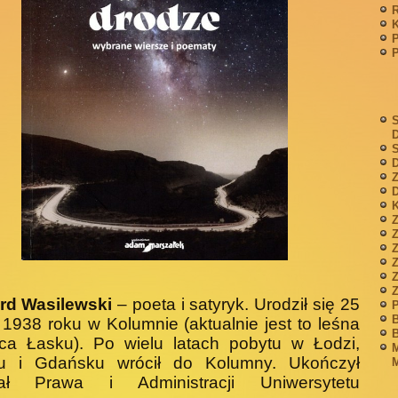
P
S
S
D
Z
D
K
Z
Z
rd Wasilewski
– poeta i satyryk. Uro­dził się 25
P
B
1938 roku w Kolumnie (aktualnie jest to leśna
B
ica Łasku). Po wielu latach pobytu w Łodzi,
M
iu i Gdańsku wrócił do Kolumny. Ukończył
M
ał Prawa i Administracji Uniwersy­tetu