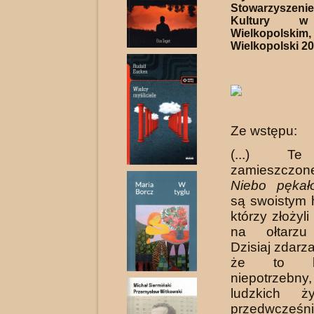
Stowarzysze
Kultury w
Wielkopolsk
Wielkopolski 202
Ze wstępu:
(...) Te
zamieszczon
Niebo pękał
są swoistym 
którzy złożyl
na ołtarzu 
Dzisiaj zdarza
że to b
niepotrzebn
ludzkich ż
przedwcześn