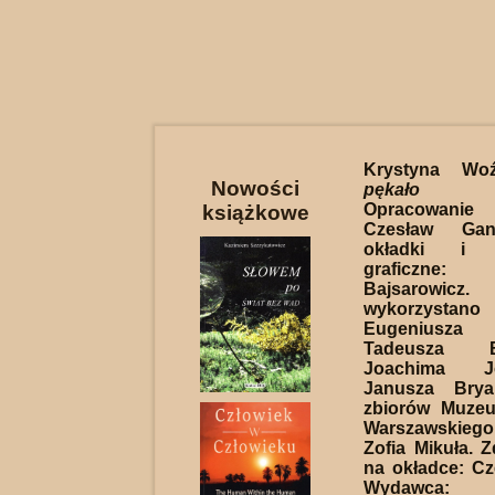
Krystyna Wo
Nowości
pękało s
Opracowanie 
książkowe
Czesław Gan
okładki i o
graficzne
Bajsarowicz
wykorzystan
Eugeniusza
Tadeusza Bu
Joachima Jo
Janusza Bry
zbiorów Muze
Warszawskieg
Zofia Mikuła. Z
na okładce: C
Wydawca: R