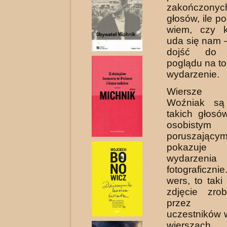
zakończon
głosów, ile p
wiem, czy k
uda się nam 
dojść do 
poglądu na to
wydarzenie.
Wiersze 
Woźniak są
takich głosów
osobi
poruszając
pokazuj
wydarzeni
fotograficz
wers, to taki
zdjęcie zro­
przez 
uczestników 
wierszach