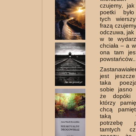
czujemy, ja
poetki było
tych wier­s
frazą czujemy
odczuwa, jak 
w te wydarz
chciała – a 
ona tam jes
powstańców..
Zastanawiał
jest jeszcz
taka poezj
sobie jasno 
że dopóki 
którzy pamię
chcą pamię
taką wew
potrzebę 
tamtych cz