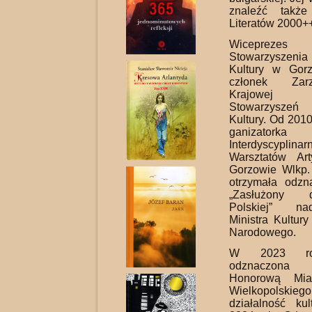
znaleźć takż
Literatów 2000++
Wiceprezes R
Stowarzysze
Kultury w Gor
członek Za
Krajowej Ro
Stowarzysz
Kultury. Od 2010
ganizatorka
Interdyscyplinar
Warsztatów Ar
Gorzowie Wlkp
otrzymała odz
„Zasłużony 
Polskiej” n
Ministra Kultu­r
Narodowego.
W 2023 rok
odznaczon
Honorową Mia
Wielkopol
działalność ku