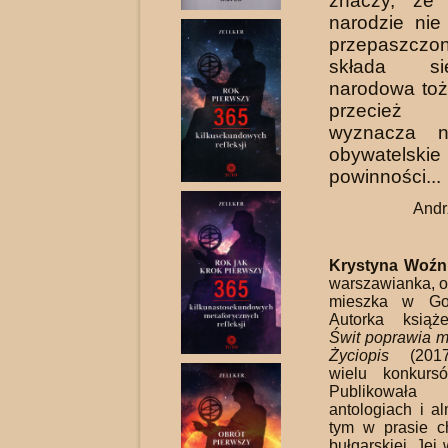
znaczy, że
narodzie nie
przepaszczon
składa s
narodowa to
przecież
wyznacza 
obywatelskie
powinności...
Andr
Krystyna Woźn
warszawianka, o
mieszka w Go
Autorka książ
Świt poprawia m
Życiopis
(2017)
wie­lu konkursó
Publikowała
antologiach i a
tym w prasie ch
bułgarskiej. Jej