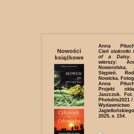
Anna Pituch-
Nowości
Cień stokrotki
of a Daisy
.
książkowe
wierszy: An
Noworolska,
Stępień. Re
Nowicka. Fotogr
Anna Pituch-
Projekt okł
Jaszczuk. Fot
PhotoIris2021 /
Wydawnictwo 
Jagielloński
2025, s. 154.