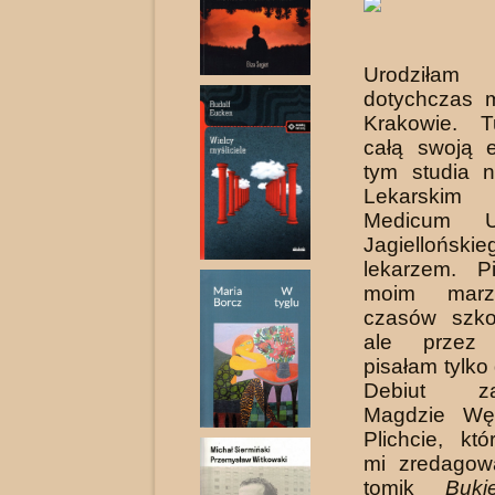
Urodziła
dotychczas 
Kra­kowie. 
całą swoją 
tym studia 
Lekarskim 
Medicum Un
Jagielloński
lekarzem. P
moim marz
czasów szkoł
ale przez 
pisałam tylko
Debiut za
Magdzie Węg
Plichcie, kt
mi zredagow
tomik
Buki