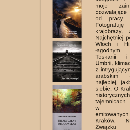
moje zaint
pozwalając
od pracy z
Fotogra­fuj
krajobrazy, a
Najchętniej 
Włoch i Hi
łagodnym
Toskanii i
Umbrii, klima
z intrygując
arabskimi 
najlepiej, j
siebie. O Kra
historycznych
tajemnicach
w feli
emitowanyc
Kraków. N
Związku L