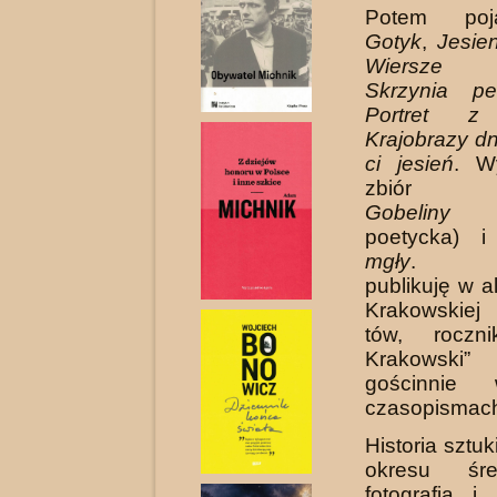
Potem poja
Gotyk
,
Jesie
Wiersze r
Skrzynia pe
Portret z
Krajobrazy dn
ci jesień
. W
zbiór op
Gobeliny
(
poetycka) 
mgły
. Reg
publikuję w 
Krakowskiej
tów, roczni
Krakowsk
gościnnie
czasopismac
Historia sztu
okresu śred
fotografia i