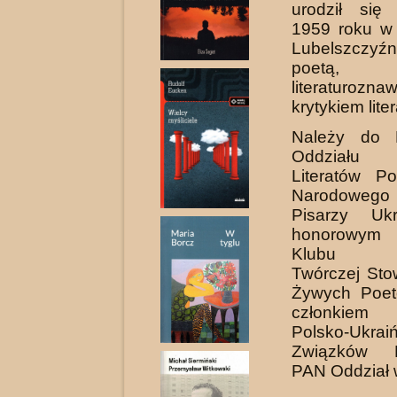
urodził się
1959 roku w
Lubelszczy
poetą, tł
literaturoz
krytykiem lite
Należy do L
Oddziału
Literatów Po
Narodoweg
Pisarzy Ukr
honorowym 
Klubu Int
Twórczej Sto
Żywych Poet
członkiem
Polsko-Ukrai
Związków K
PAN Oddział 