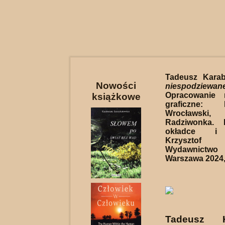
Tadeusz Kara
Nowości
niespodziewan
Opracowanie 
książkowe
graficzne: 
Wrocławski
Radziwonka. I
okładce i 
Krzysztof 
Wydawnictwo 
Warszawa 2024, 
Tadeusz K