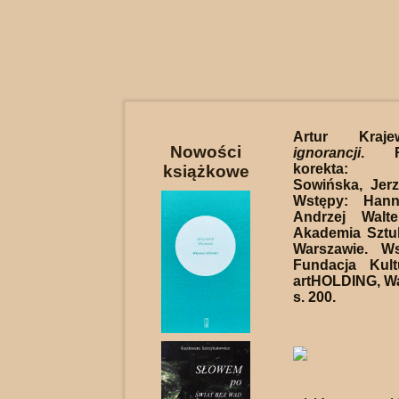
Artur Kraj
Nowości
ignorancji
. R
korekta: M
książkowe
Sowińska, Jer
Wstępy: Hann
Andrzej Walt
Akademia Sztu
Warszawie. W
Fundacja Kult
artHOLDING, W
s. 200.