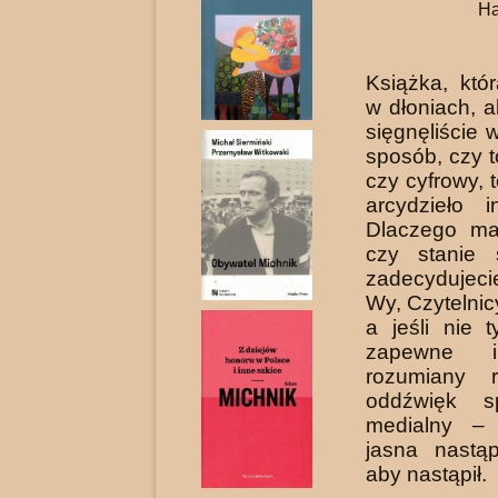
Ha
Książka, któ
w dłoniach, a
sięgnęliście w
sposób, czy t
czy cyfrowy, 
arcydzieło in
Dlaczego ma
czy stanie 
zadecydu­je
Wy, Czytelnic
a jeśli nie 
zapewne i
rozumiany r
oddźwięk s
medialny – 
jasna nastąp
aby nastąpił.