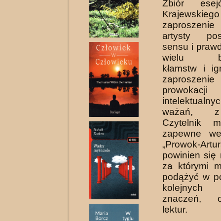
Zbiór esej
Krajewsk
zaproszenie
artysty po­
sensu i praw
wielu bez
kłamstw i ig
zaproszenie
prowokacji
intelektual
ważań, z
Czytelnik
zapewne wed
„Prowok-Artu
powinien się 
za którymi 
podążyć w p
kolejnych
znaczeń, 
lektur.