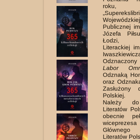
roku, 
„Superekslibr
Wojewódzkiej
Publicznej i
Józefa Piłs
Łodzi, 
Literackiej i
Iwaszkiewicz
Odznaczon
Labor Omn
Odznaką Ho
oraz Odznak
Zasłużony d
Polskiej.
Należy do
Literatów Pol
obecnie peł
wiceprezes
Głównego
Literatów Pol