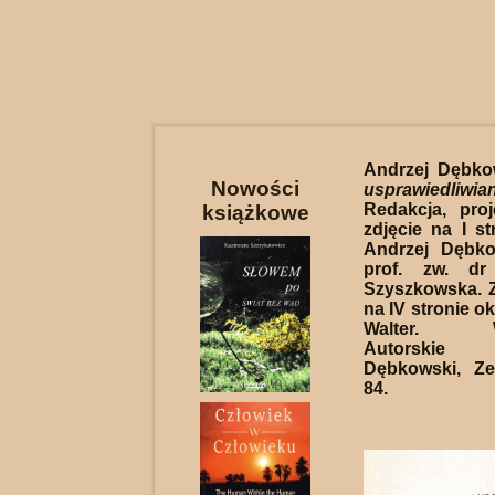
Andrzej Dębko
Nowości
usprawiedliw
Redakcja, proj
książkowe
zdjęcie na I st
Andrzej Dębko
prof. zw. dr
Szyszkowska. Z
na IV stronie ok
Walter. Wy
Autorskie
Dębkowski, Ze
84.