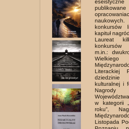
eseistyc
publikowan
opracowania
naukowych. 
konkursów li
kapituł nagród
Laureat kilk
konkursów l
m.in.: dwukr
Wielkieg
Międzynarodo
Literackiej
dziedzinie p
kulturalnej i f
Nagrody M
Województwa
w kategorii 
roku”, Na
Międzynarod
Listopada Po
Poznaniu n