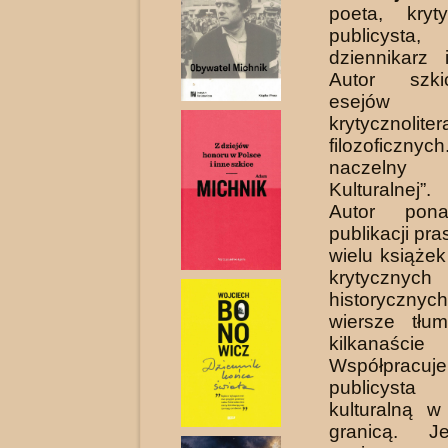
poeta, kryty
publicysta
dziennikarz
Autor szk
esejów
krytycznoli
filozoficzny
naczelny
Kulturalnej”.
Autor pona
publikacji pr
wielu książek
krytyc
historyczn
wiersze tłu
kilkanaści
Współprac
publicyst
kulturalną w
granicą. J