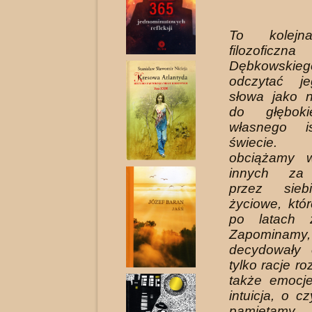
To kolejn
filozoficzn
Dębkowskie
odczytać j
słowa jako 
do głęboki
własnego i
świecie.
obciążamy 
innych za
przez sieb
życiowe, któ
po latach 
Zapomin
decydowały 
tylko racje r
także emocje
intuicja, o c
pamiętamy.