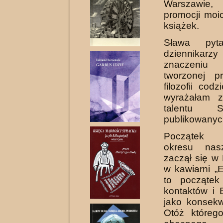
Warszawie,
promocji moi
książek.
Sława pyt
dziennikarz
zna­czeniu
tworzonej p
filozofii co­d
wyrażałam z
talentu 
publikowanyc
Początek 
okresu nas
zaczął się w
w kawiarni „E
to po­czątek
kontaktów i 
jako konsekw
Otóż któreg