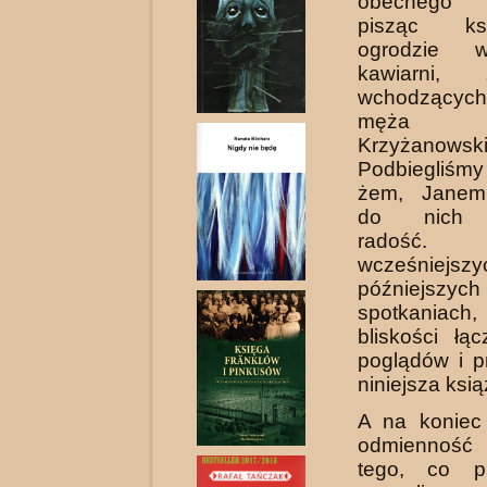
obecne­go 
pisząc k
ogrodzie w
kawiarni, 
wchodzących 
męża
Krzyżanowski
Podbiegliśmy
żem, Janem
do nich w
rado
wcześnie
późniejszych
spotkaniach
bliskości łą
poglądów i pr
niniejsza ksią
A na koniec
odmienność
tego, co pr