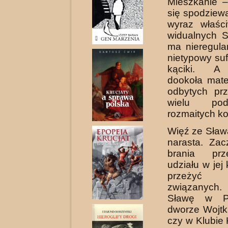
Mieszkanie 
się spodziew
wyraz właści
widualnych S
ma nieregular
nietypowy sufi
kąciki. A
dookoła mate
odbytych prz
wielu po
rozmaitych k
Więź ze Sławą
narasta. Zac
brania pr
udziału w jej
przeży
związanych.
Sławę w Pe
dworze Wojtk
czy w Klubie