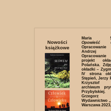
Maria Szy
Nowości
Opowieść 
Opracowanie 
książkowe
Andrzej 
Opracowanie 
projekt okł
Polańska. Zdję
okładki – Zyg
IV strona ok
Stępień, Jerzy 
Krzysztof R
archiwum pry
Przybylskie
Grzegorz 
Wydawnictwo „K
Warszawa 2023, 