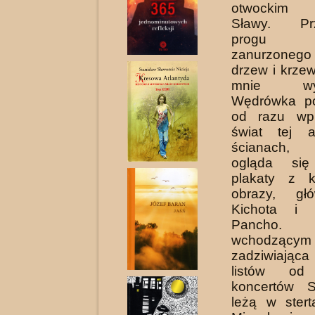
otwockim m
Sławy. Prz
pro­g
zanurzonego
drzew i krze
mnie wyda
Wędrówka po
od razu wp
świat tej a
ścianach, 
ogląda się 
plakaty z k
obrazy, gł
Kichota i
Pancho. T
wchodzącym
zadziwiając
listów od
koncertów Sł
leżą w stert