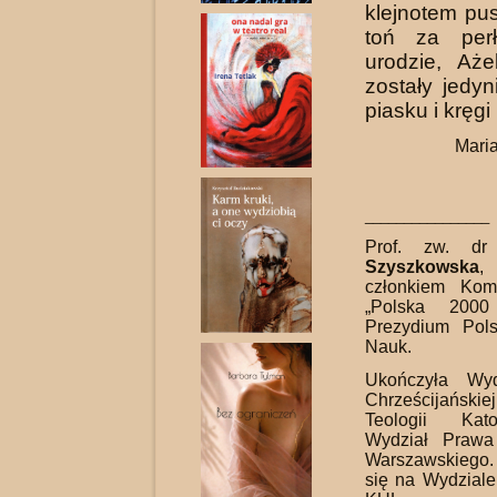
klejnotem pus
toń za per
urodzie, Aż
zostały jedy
piasku i kręgi
Mari
________________
Prof. zw. d
Szyszkowska
, 
członkiem Kom
„Polska 2000
Prezydium Pols
Nauk.
Ukończyła Wydz
Chrześcijańskie
Teologii Kato
Wydział Prawa 
Warszawskiego.
się na Wydziale 