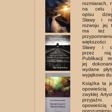
rozmiarach, 
na celu po
opisu dzie
Sławy i ni
rozwoju jej 
ma też 
przypomnieni
większości
Sławy i ot
przez nią
Publikacji re
jej dokona
wydane płyt
wyjątkowo du
Książka ta j
opowieścią 
zwykłej Artys
przyjaźn
opowieścią 
porozumie