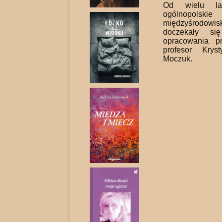
Od wielu lat
ogólnopolskie
międzyśrodowi
doczekały si
opracowania pr
profesor Krys
Moczuk.