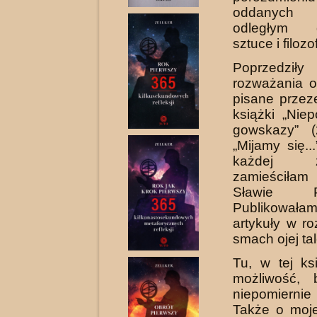
oddanych 
odległym d
sztuce i filozof
Poprzedziły
rozważania o
pisane przez
książki „Niep
gowskazy” (
„Mijamy się..
każdej
zamieściłam
Sławie Przy
Publikowa
artykuły w ro
smach ojej tal
Tu, w tej k
możliwość, 
niepomiern
Także o moje