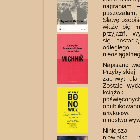
nagraniami 
puszczałam,
Sławę osobiś
wiąże się m
przyjaźń. W
się postaci
odleg
nieosiągalneg
Napisano wie
Przybylskie
zachwyt dla 
Zostało wyd
ksią­ż
poświęconyc
opublikow
artykułów.
mnóstwo wyw
Niniejsza
niewielka