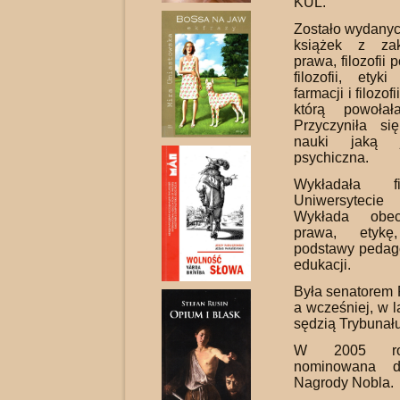
KUL.
Zostało wydanyc
książek z zakre
prawa, filozofii p
filozofii, etyki
farmacji i filozof
którą powoła
Przyczyniła s
nauki jaką j
psychiczna.
Wykładała f
Uniwersyteci
Wykłada obecn
prawa, etykę,
podstawy pedagog
edukacji.
Była senatorem 
a wcześniej, w l
sędzią Trybunał
W 2005 rok
nominowana d
Nagrody Nobla.