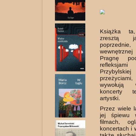
Książka ta
zresztą 
poprzednie,
wewnętrznej
Pragnę pod
refleksjam
Przybyl
przeżycia
wywołują
koncerty te
artystki.
Przez wiele l
jej śpiewu
filmach, og
koncertach i w
także słuchaj