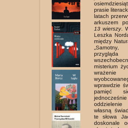
osiemdzie
prasie literack
latach przerw
arkuszem po
13 wierszy
. 
Leszka Norda
między Natur
„Samotny, 
przygl
wszechobec
misterium ży
wrażenie
wyobcowaneg
wprawdzie ś
pamięć si
jednocześni
oddzielenie
własną świa
te słowa Ja
doskonale o