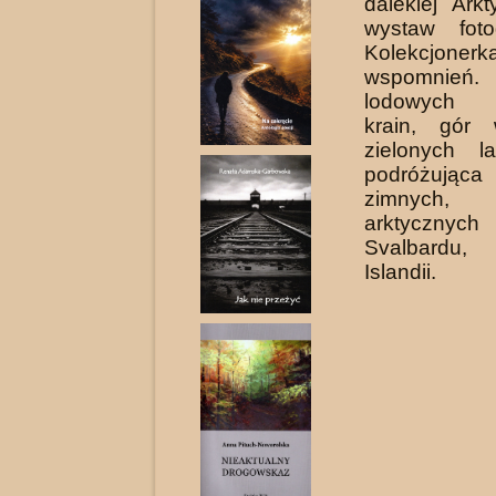
dalekiej Arkt
wystaw fotog
Kolekcjoner
wspomnień. 
lodowych 
krain, gór 
zielonych l
podróżująca 
zimnych, 
arktycznych
Svalbardu, 
Islandii.