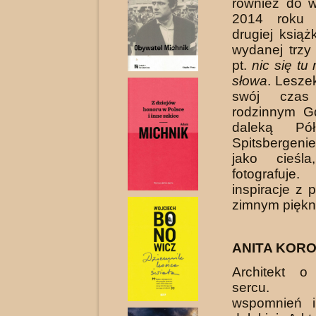
również do 
2014 rok
drugiej książ
wydanej trzy 
pt.
nic się tu
słowa
. Leszek
swój czas
rodzinnym G
daleką Pó
Spitsbergen
jako cieśl
fotografuj
inspiracje z 
zimnym piękn
ANITA KOR
Architekt o
sercu. Zb
wspomnień 