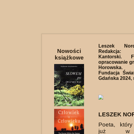
Leszek N
Nowości
Redakcja
Kantorski. F
książkowe
opracowanie gra
Horowska.
Fundacja Światł
Gdańska 2024, s
LESZEK NO
Poeta, który
już w 