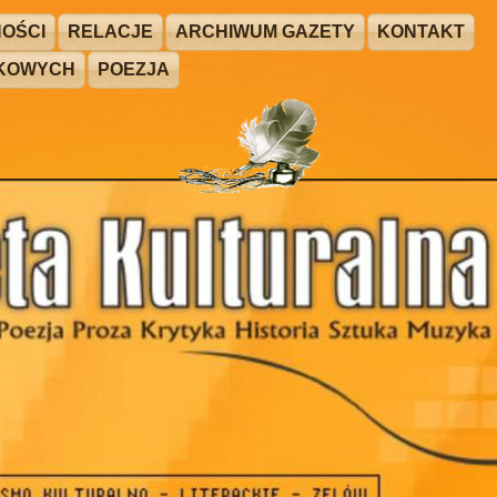
OŚCI
RELACJE
ARCHIWUM GAZETY
KONTAKT
ŻKOWYCH
POEZJA