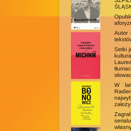
SZPIL
ŚLĄSK
Opubl
aforyz
Autor 
tekstó
Setki 
kultur
Laurea
tłumac
słowack
W lat
Radi
najwy
założy
Zagra
serial
własn