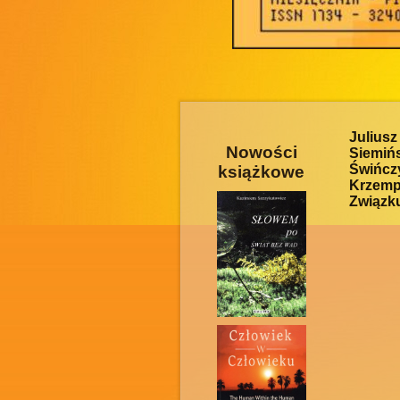
Julius
Nowości
Siemiń
Świńcz
książkowe
Krzemp
Związku