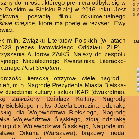
szny do miłości, którego premie­ra odbyła się w
Z
e Polskim w Bielsku-Białej w 2016 roku. Jest
Z
W
główną postacią filmu dokumentalnego
liwe miejsce
, które ma poetę w reżyserii Ewy
wicz.
k m.in. Związku Literatów Polskich (w latach
Od
2023 prezes katowickiego Oddziału ZLP) i
rzyszenia Autorów ZAiKS. Należy do zespołu
yjnego Niezależnego Kwartalni­ka Literacko-
tycznego
Post Scriptum
.
órczość literacką otrzymał wiele nagród i
ień, m.in. Nagrodę Prezydenta Miasta Bielska-
 w dziedzinie kultury i sztuki IKAR (dwukrotnie),
kę Zasłużony Działacz Kultury, Na­grodę
ty Bielskiego im. ks. Józefa Londzina, odznakę
­sługi dla Województwa Bielskiego, Nagrodę
ałka Wojewódz­twa Śląskiego, złotą odznakę
ługi dla Województwa Śląskiego, Nagrodę im.
sława Orkana (Warszawa), brązowy medal