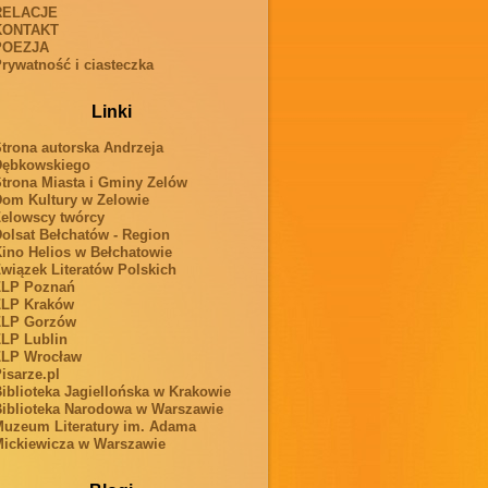
RELACJE
KONTAKT
POEZJA
rywatność i ciasteczka
Linki
trona autorska Andrzeja
Dębkowskiego
trona Miasta i Gminy Zelów
om Kultury w Zelowie
elowscy twórcy
olsat Bełchatów - Region
ino Helios w Bełchatowie
wiązek Literatów Polskich
ZLP Poznań
ZLP Kraków
ZLP Gorzów
LP Lublin
ZLP Wrocław
isarze.pl
iblioteka Jagiellońska w Krakowie
iblioteka Narodowa w Warszawie
uzeum Literatury im. Adama
ickiewicza w Warszawie