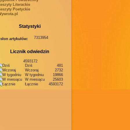
eszyty Literackie
eszyty Poetyckie
ywrota.pl
Statystyki
7313954
słon artykułów:
Licznik odwiedzin
4593172
Dziś
481
Wczoraj
2732
W tygodniu
19866
W miesiącu
25603
Łącznie
4593172