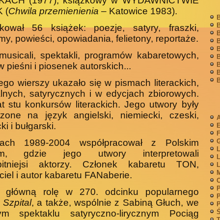
KACH (1977), książkowy w WYDAWNICTWIE
 (
Chwila przemienienia
– Katowice 1983).
B
B
ikował 56 książek: poezje, satyry, fraszki,
B
my, powieści, opowiadania, felietony, reportaże.
B
B
musicali, spektakli, programów kabaretowych,
B
B
w pieśni i piosenek autorskich...
B
B
jego wierszy ukazało się w pismach literackich,
al­nych, satyrycznych i w edycjach zbiorowych.
t stu konkur­sów literackich. Jego utwory były
zone na język angielski, niemiecki, czeski,
A
i i bułgarski.
F
G
ach 1989-2004 współpracował z Polskim
L
em, gdzie jego utwory interpretowali
L
bitniejsi aktorzy. Członek ka­baretu TON,
L
M
ciel i autor kabaretu FANaberie.
P
ł główną rolę w 270. odcinku popularnego
P
u
Szpital
, a także, wspólnie z Sabiną Głuch, we
P
Ś
ym spektaklu satyryczno-lirycznym Pociąg
T