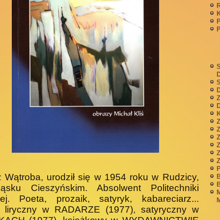
P
S
S
D
Z
D
K
Z
Z
P
z Wątroba, urodził się w 1954 roku w Ru­dzicy,
B
B
ąsku Cieszyńskim. Absol­went Politechniki
M
ej. Poeta, prozaik, satyryk, kabareciarz...
M
t liryczny w RADARZE (1977), satyrycz­ny w