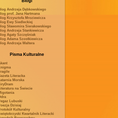
Blogi
log Andrzeja Dębkowskiego
log prof. Jana Hartmana
log Krzysztofa Mroziewicza
log Ewy Siedleckiej
log Sławomira Sierakowskiego
log Andrzeja Stankiewicza
log Agaty Szczęśniak
log Adama Szostkiewicza
log Andrzeja Waltera
Pisma Kulturalne
kant
Enigma
ragile
azeta Literacka
atarnia Morska
iryDram
iteratura na Świecie
igotania
Odra
egaz Lubuski
oezja Dzisiaj
rotokół Kulturalny
więtokrzyski Kwartalnik Literacki
ygodnik Powszechny