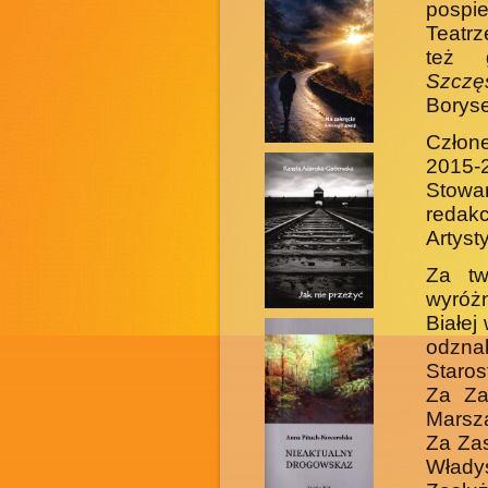
pospie
Teatrz
też 
Szczęś
Boryse
Człone
2015-
Stowa
redakc
Artys
Za tw
wyróżn
Białej
odzna
Staros
Za Za
Marsz
Za Zas
Włady