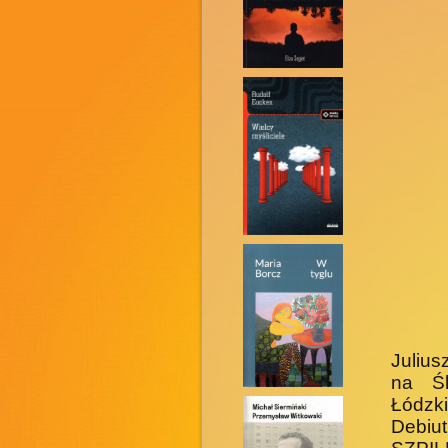
Julius
na Śl
Łódzki
Debiu