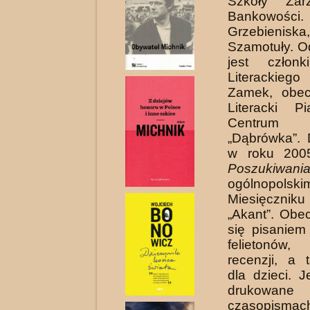
Szkoły Zar
Bankowości.
Grzebienis
Szamotuły. O
jest członk
Literacki
Zamek, obec
Literacki Pi
Centrum 
„Dąbrówka”. 
w roku 200
Poszukiwani
ogólnopolski
Miesięczniku
„Akant”. Obe
się pisaniem
felietonów
recenzji, a 
dla dzieci. J
drukowane
czasopismac