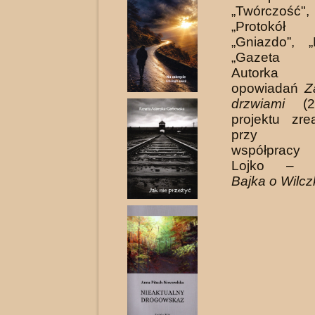
„Twórczość"
„Protokół K
„Gniazdo”, „
„Gazeta Ku
Autorka
opowiadań
Z
drzwiami
(20
projektu zre
przy gra
współpracy
Lojko – ko
Bajka o Wilcz