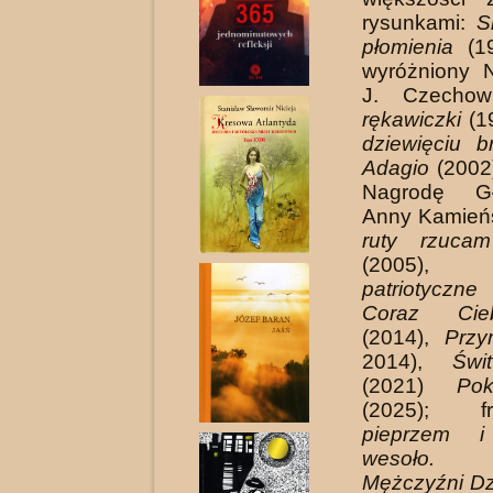
rysunkami:
S
płomienia
(19
wyróżniony 
J. Czecho
rękawiczki
(1
dziewięciu 
Adagio
(2002)
Nagrodę G
Anny Kamieńs
ruty rzuca
(2005
patriotyczne
Coraz Cie
(2014),
Przy
2014),
Świ
(2021)
Pok
(2025); 
pieprzem 
wesoło. 
Mężczyźni Dz