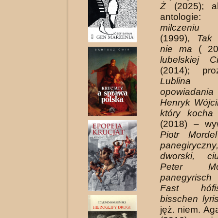
Ż
(2025); a
antologie
milcze­niu
(1999),
Tak
nie ma
( 20
lubelskiej 
(2014); pr
Lublina
opowiadania
Henryk Wójci
który kocha 
(2018) – wy
Piotr Morde
panegirycz
dworski, ciu
Peter M
panegyrisch 
Fast hófi
bisschen lyri
jęż. niem. Ag