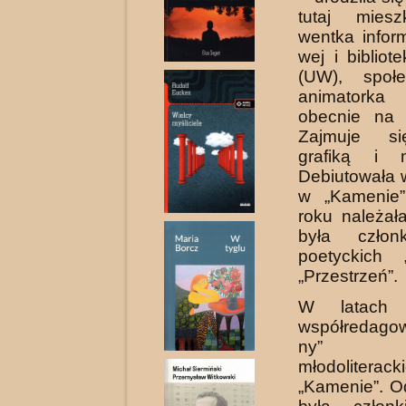
tutaj miesz
wentka infor
wej i biblio
(UW), społe
ani­matork
obecnie na 
Zajmuje si
grafiką i m
Debiutowała 
w „Kamenie
roku należa
była człon
poetyckich 
„Przestrzeń”.
W latach 
współredago
ny” k
młodolite
„Kamenie”. O