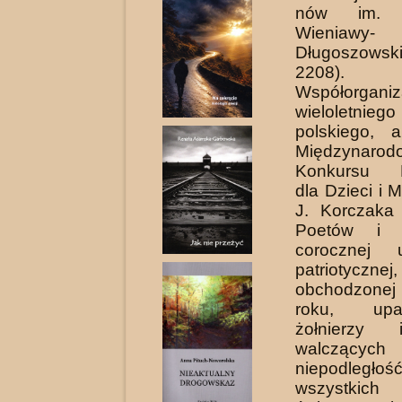
nów im. 
Wieniawy-
Długoszowsk
2208).
Współorganiz
wieloletnie
polskiego, 
Międzynarod
Konkursu Li
dla Dzieci i 
J. Korczaka 
Poetów i 
corocznej u
pa­triotycznej,
obchodzone
roku, upami
żołnierzy
walczą
niepodle
wszystkich