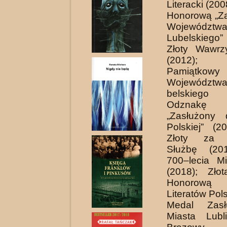
Literacki (20
Honorową „Za
Województw
Lubelskieg
Złoty Wawrzy
(2012)
Pamiątkowy
Wojewódz
belskiego
Odznakę 
„Zasłużony 
Polskiej” (2
Złoty za D
Służbę (20
700–lecia Mi
(2018); Zło
Honorową
Literatów Pol
Medal Zasł
Miasta Lubl