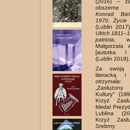
(2016) – żar
obszerne b
Konrad Bie
1970. Życie 
(Lublin 2017
Ulrich 1811–1
patriota,
wsp
Małgorzata 
[autorka I 
(Lublin 2019).
Za swoją d
literacką i
otrzymała
„Zasłużony
Kultury” (19
Krzyż Zasłu
Medal Prezyd
Lublina (20
Krzyż Zasłu
Srebrny 