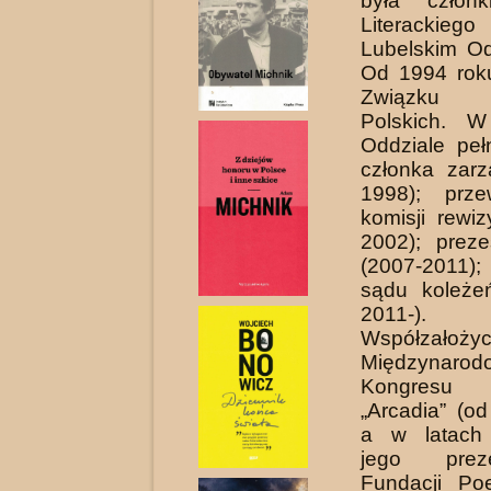
była człon
Literacki
Lubelskim Od
Od 1994 rok
Związku L
Polskich. W
Oddziale pełn
członka zar
1998); prze­
komisji rewiz
2002); preze
(2007-2011
sądu koleże
2011-).
Współzałożyc
Międzynarod
Kongresu
„Arcadia” (o
a w latach
jego prez
Fundacji Po