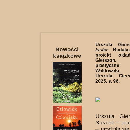
Urszula Gie
Nowości
luster
. Redakc
projekt okła
książkowe
Gierszon. O
plastyczn
Wałdowski.
Urszula Gier
2025, s. 96.
Urszula Gie
Suszek – poe
– urodziła się