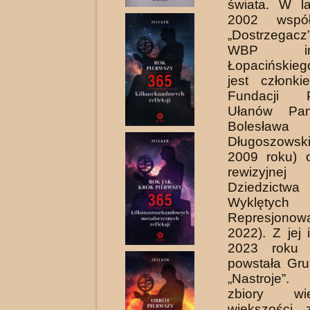
świata. W l
2002 współ
„Dostrzega
WBP i
Łopacińskie
jest członk
Fundacji 
Ułanów Pam
Bolesława 
Długoszows
2009 roku) o
rewizyjnej
Dziedzictwa
Wyklętyc
Represjono
2022). Z jej 
2023 roku 
powstała Gr
„Nastroje”.
zbiory wi
większości 