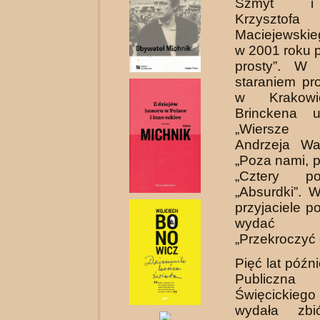
Szmyt i
Krzysztofa
Maciejewskie
w 2001 roku p
prosty”. W
staraniem pr
w Krakow
Brinckena u
„Wiersze 
Andrzeja Wa
„Poza nami, 
„Cztery po
„Absurdki”. 
przyjaciele p
wydać
„Przekroczyć 
Pięć lat późni
Publiczn
Święcickieg
wydała zbi