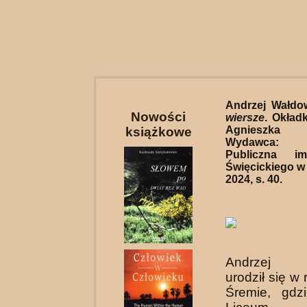
Andrzej Wałdo
Nowości
wiersze
. Okładk
Agnieszka 
książkowe
Wydawca: B
Publiczna im
Święcickiego w
2024, s. 40.
Andrzej W
urodził się w
Śremie, gdz