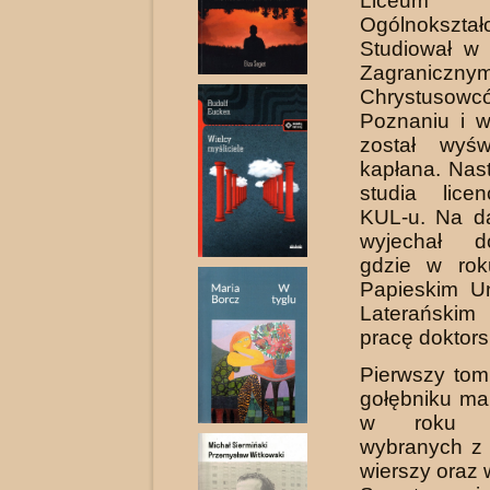
Liceum
Ogólnokształ
Studiował w
Zagraniczn
Chrystus
Poznaniu i 
został wyś
kapłana. Nas
studia lice
KUL-u. Na da
wyjechał 
gdzie w ro
Papieskim Un
Laterański
pracę doktors
Pierwszy tom
gołębniku ma
w roku 
wybranych z 
wierszy oraz 