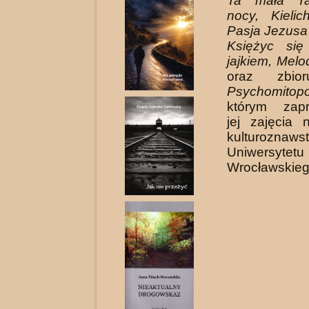
Ta mała Ta
nocy, Kielic
Pasja Jezusa
Księżyc się
jajkiem, Melo
oraz zbio
Psychomitopol
któ­rym zap
jej zajęcia 
kulturoznaws
Uniwersytetu
Wrocławskieg