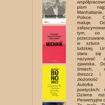
współpracown
pism naj
Manhattanie
Polsce. Oka
maluje. O
zafascynowa
tym, co n
przeczuwane
w sztuce i
ludzkiej. U
stara się 
nazywać do
zjawiska. D
śmiech, dz
dreszcz i z
złożoność k
Autorka 
poetyckich:
Dziwna roz
Perwersyjne 