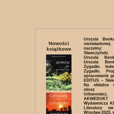
Urszula Ben
Nowości
nieświadome
j
naczelny:
książkowe
Sławczyński
Urszula Benk
Urszula Benk
Zygadło. Inde
Zygadło. Proj
opracowanie gr
EDITUS – Sław
Na okładce w
obraz Gw
Urbanowicz
AKWEDUKT –
Wydawnicza Kl
Literatury w
Wrocław 2025, s