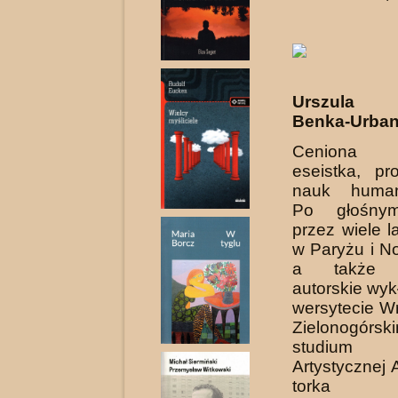
Urszula M
Benka-Urba
Ceniona 
eseistka, pr
nauk humani
Po głośnym
przez wiele l
w Paryżu i N
a także p
autorskie wyk
wersytecie W
Zielonogórs
studium F
Artystycznej
tor