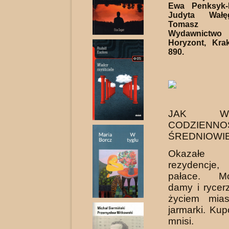
Ewa Penksyk-
Judyta Wałę
Tomasz 
Wydawnic
Horyzont, Kra
890.
JAK WY
CODZIE
ŚREDNIOWI
Okazałe
rezydencj
pałace. Mo
damy i rycer
życiem mias
jarmarki. Kup
mnisi.