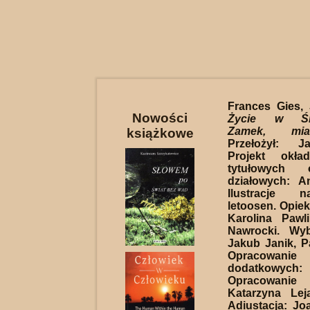
Frances Gies,
Nowości
Życie w Śre
Zamek, mia
książkowe
Przełożył: J
Projekt okła
tytułowych 
działowych: A
Ilustracje 
letoosen. Opiek
Karolina Pawli
Nawrocki. Wybó
Jakub Janik, 
Opracowan
dodatkowych: 
Opracowanie 
Katarzyna Lej
Adiustacja: J