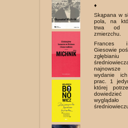
♦
Skąpana w sł
pola, na kt
trwa od 
zmierzchu.
Frances 
Giesowie pośw
zgłębianiu
średniowi
najnowsze
wydanie ich
prac. 1 jedy
której potrz
dowiedzieć
wyglądało
średniowiecz