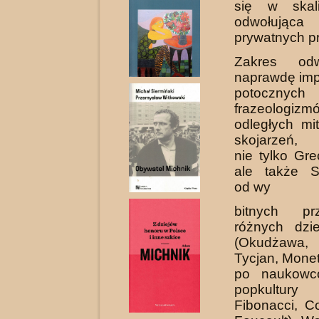
się w skal
odwołując
prywatnych prz
Zakres odw
naprawdę imp
potocznych
frazeolog
odległych mi­
skojarzeń, 
nie tylko Gre
ale także S
od wy­
bitnych prze
różnych dzie
(Okudżawa,
Tycjan, Mone
po naukowc
popkultur
Fibonacci, C