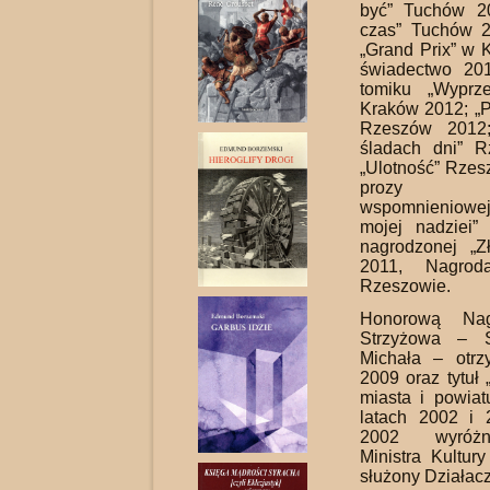
być” Tuchów 20
czas” Tuchów 
„Grand Prix” w 
świadectwo 20
tomiku „Wyprz
Kraków 2012; „
Rzeszów 2012
śladach dni” 
„Ulotność” Rzes
prozy emig
wspomnieniowe
mojej nadziei”
nagrodzonej „Z
2011, Nagro
Rzeszowie.
Honorową Nag
Strzyżowa – S
Michała – otr
2009 oraz tytuł 
miasta i powiat
latach 2002 i
2002 wyróżn
Ministra Kultur
służony Działacz