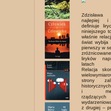
Zdzisław
najlepiej i
definiuje lir
niniejszego t
wła­śnie rela
świat wybija
pierwszy w s
zróżnicowane
liryków na
latach 20
Relacja sko
wielowymiarow
strony za
historycznyc
i mech
rządzącyc
wydarze­niową
z drugiej – p