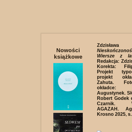
Zdzisława
Nowości
Nieskończon
Wiersze z la
książkowe
Redakcja: Zdzi
Korekta: Fil
Projekt typo
projekt okł
Zahuta. Fot
okładce:
Augustynek. S
Robert Godek 
Czarnik. W
AGAZAH. Aga
Krosno 2025, s.