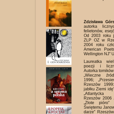
Zdzisława Gór
autorka licznyc
felietonów, esej
Od 2003 roku j
ZLP OZ w Rze
2004 roku czł
American Poe
Wellington NJ” 
Laureatka wie
poezji i licz
Autorka tomików 
„Wieczne źród
1996; „Przesi
Rzeszów 1999:
jabłku Ziemi idę
„Atlantycka
Rzeszów 2006 
„Złote pió­ro”
Świętemu Janowi
da­rze” Rzeszów