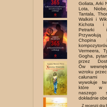
Goliata, Arki
Lota, Niob
Tantala, Tho
Walkirii i W
Kichota i 
Petrarki 
Przywołuj
Chopina 
kompozytor
Vermeera, T
Gogha, pytan
przez Dosto
Ów wewnętr
wzroku prze
całunami r
wywołuje tw
które w 
naszego 
dokładnie ob
Z recenzji dra