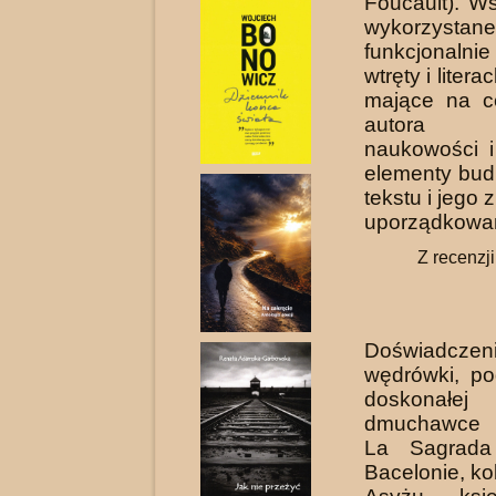
Foucault). W
wykorzysta
funkcjonaln
wtręty i litera
mające na c
autora
naukowości i
elementy bud
tekstu i jego
uporządkowan
Z recenzj
Doświadczen
wędrówki, po
doskona
dmuchawce k
La Sagrada
Bacelonie, ko