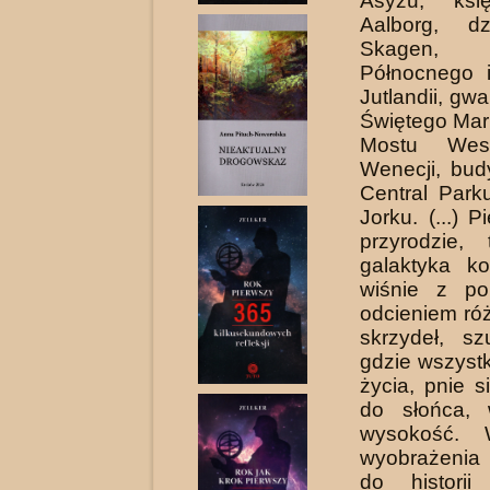
Asyżu, ksi
Aalborg, dz
Skagen
Północnego 
Jutlandii, gw
Świętego Mark
Mostu Wes
Wenecji, bu
Central Par
Jorku. (...) 
przyrodzie,
galaktyka ko
wiśnie z po
odcieniem ró
skrzydeł, sz
gdzie wszystk
życia, pnie s
do słońca,
wysokość. 
wyobrażeni
do histori