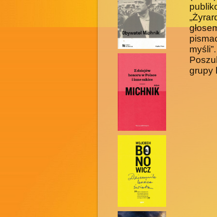
publi
„Żyra
głose
pismac
myśli”
Poszu
grupy 