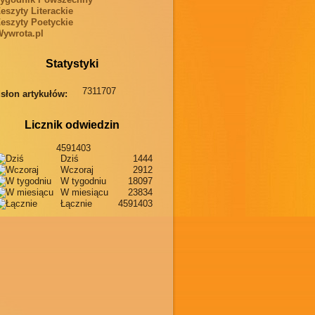
eszyty Literackie
eszyty Poetyckie
ywrota.pl
Statystyki
7311707
słon artykułów:
Licznik odwiedzin
4591403
Dziś
1444
Wczoraj
2912
W tygodniu
18097
W miesiącu
23834
Łącznie
4591403