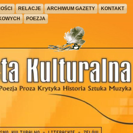
OŚCI
RELACJE
ARCHIWUM GAZETY
KONTAKT
ŻKOWYCH
POEZJA