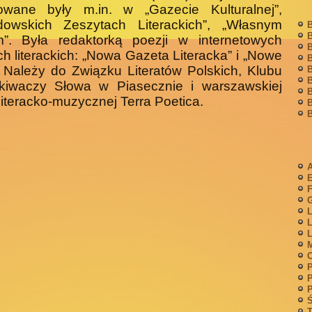
ko­wane były m.in. w „Gazecie Kulturalnej”,
rdowskich Zeszytach Literackich”, „Własnym
B
B
m”. Była redaktorką poezji w internetowych
B
h litera­ckich: „Nowa Gazeta Literacka” i „Nowe
B
. Należy do Związku Literatów Polskich, Klubu
B
B
kiwaczy Słowa w Piasecznie i warszawskiej
B
literacko-muzycznej Terra Poetica.
B
B
A
F
G
L
L
L
M
P
P
P
Ś
T