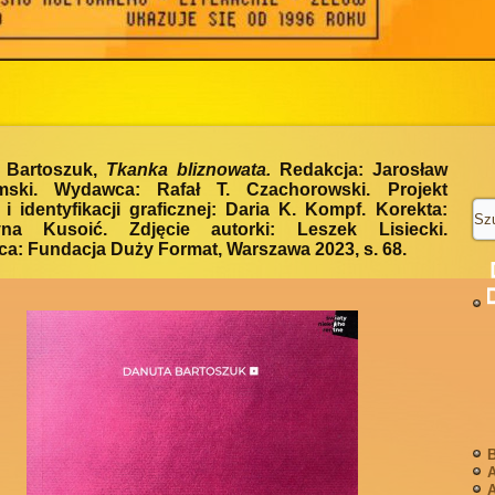
 Bartoszuk,
Tkanka bliznowata.
Redakcja: Jarosław
mski. Wydawca: Rafał T. Czachorowski. Projekt
 i identyfikacji graficznej: Daria K. Kompf. Korekta:
yna Kusoić. Zdjęcie autorki: Leszek Lisiecki.
: Fundacja Duży Format, Warszawa 2023, s. 68.