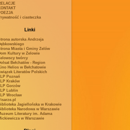
RELACJE
KONTAKT
POEZJA
rywatność i ciasteczka
Linki
trona autorska Andrzeja
Dębkowskiego
trona Miasta i Gminy Zelów
om Kultury w Zelowie
elowscy twórcy
olsat Bełchatów - Region
ino Helios w Bełchatowie
wiązek Literatów Polskich
ZLP Poznań
ZLP Kraków
ZLP Gorzów
LP Lublin
ZLP Wrocław
isarze.pl
iblioteka Jagiellońska w Krakowie
iblioteka Narodowa w Warszawie
uzeum Literatury im. Adama
ickiewicza w Warszawie