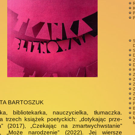
P
S
S
D
Z
D
K
Z
Z
TA BARTOSZUK
P
B
żka, bibliotekarka, nauczycielka, tłumaczka.
B
M
a trzech książek poetyckich: „dotykając prze­
M
ia” (2017), „Czekając na zmartwychwstanie”
), „Może narodzenie” (2022). Jej wiersze