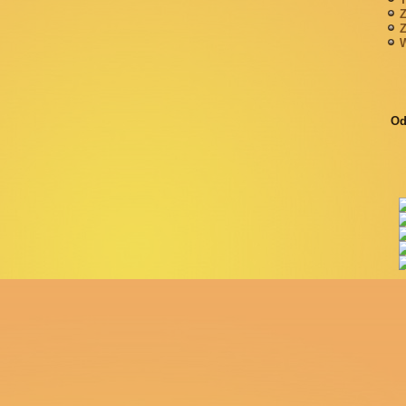
Z
Z
W
Od