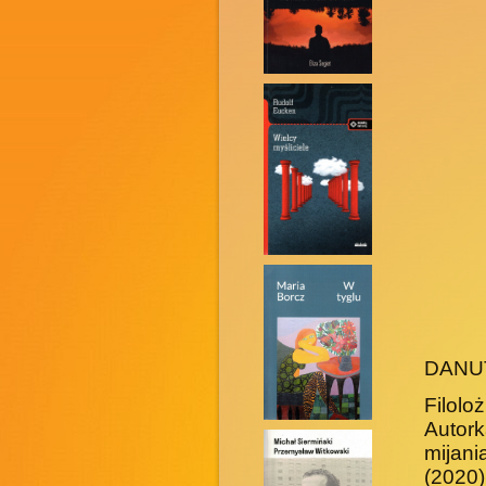
DANU
Filolo
Autork
mijan
(2020