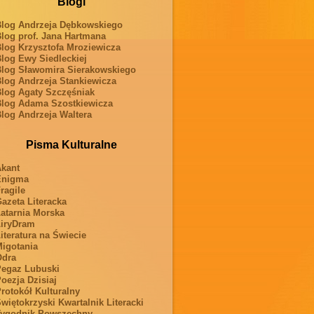
Blogi
log Andrzeja Dębkowskiego
log prof. Jana Hartmana
log Krzysztofa Mroziewicza
log Ewy Siedleckiej
log Sławomira Sierakowskiego
log Andrzeja Stankiewicza
log Agaty Szczęśniak
log Adama Szostkiewicza
log Andrzeja Waltera
Pisma Kulturalne
kant
Enigma
ragile
azeta Literacka
atarnia Morska
iryDram
iteratura na Świecie
igotania
Odra
egaz Lubuski
oezja Dzisiaj
rotokół Kulturalny
więtokrzyski Kwartalnik Literacki
ygodnik Powszechny