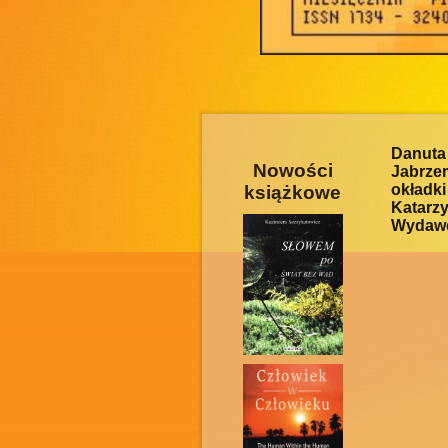
Danuta
Nowości
Jabrze
okładki
książkowe
Katarz
Wydawca