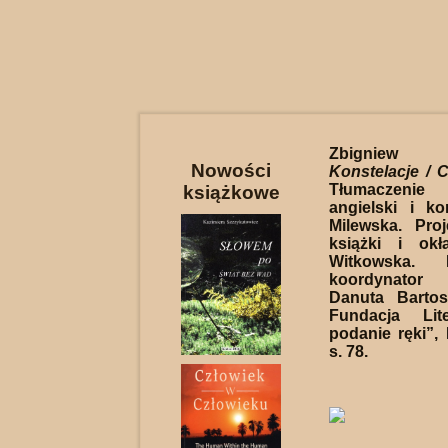
Zbigniew 
Nowości
Konstelacje / C
Tłumaczeni
książkowe
angielski i k
Milewska. Proj
książki i okł
Witkowska. 
koordynator
Danuta Barto
Fundacja Lit
podanie ręki”,
s. 78.