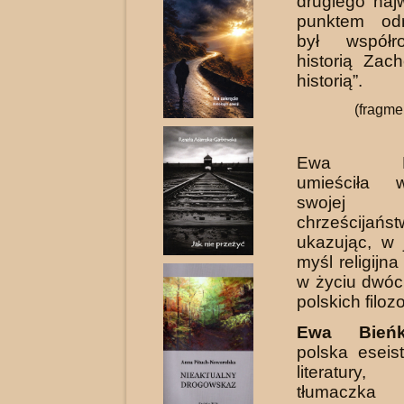
drugiego naj
punktem odn
był współr
historią Zac
historią”.
(fragm
Ewa Bie
umieściła 
swojej 
chrześcijańst
ukazując, w 
myśl religijn
w życiu dwóc
polskich filoz
Ewa Bieńk
polska eseist
literatury
tłumaczka 