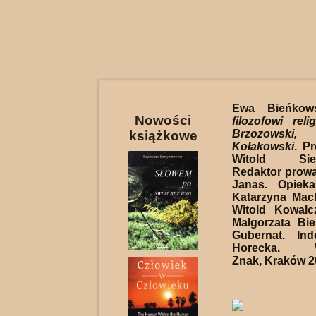
Ewa Bieńko
Nowości
filozofowi reli
Brzozowsk
książkowe
Kołakowski
. Pr
Witold Siema
Redaktor prow
Janas. Opieka
Katarzyna Mach
Witold Kowalc
Małgorzata Bie
Gubernat. Ind
Horecka. W
Znak, Kraków 20