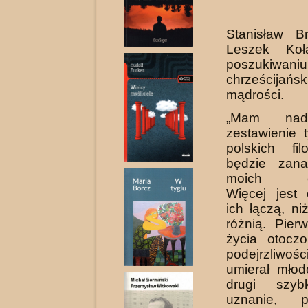
Stanisław B
Leszek Koł
poszukiwaniu
chrześcijańsk
mądrości.
„Mam nadz
zestawienie 
polskich fi
będzie zana
moich czy
Więcej jest 
ich łączą, ni
różnią. Pier
życia otocz
podejrzliwośc
umierał młod
drugi szyb
uznanie, pr