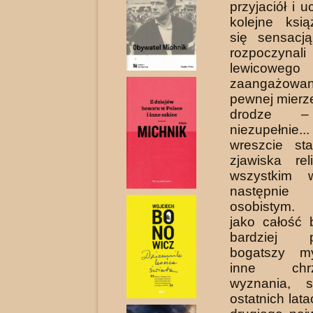
przyjaciół i 
kolejne ksią
się sensacją
rozpoczy
lewicowego
zaangażow
pewnej mierze
drodze –
niezupełnie..
wreszcie st
zjawiska rel
wszystkim w
następnie
osobistym. 
jako całość 
bardziej po
bogatszy m
inne chrze
wyznania, 
ostatnich lat