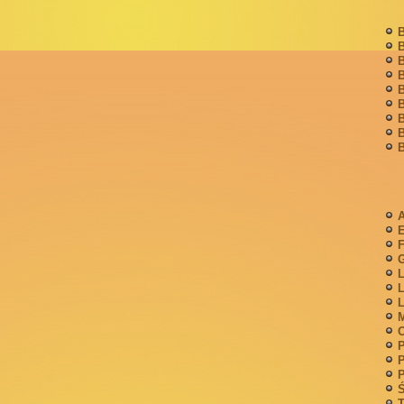
B
B
B
B
B
B
B
B
B
A
F
G
L
L
L
M
P
P
P
Ś
T