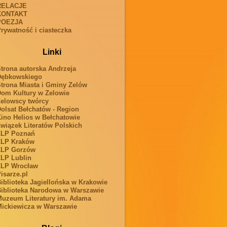
RELACJE
KONTAKT
POEZJA
rywatność i ciasteczka
Linki
trona autorska Andrzeja
Dębkowskiego
trona Miasta i Gminy Zelów
om Kultury w Zelowie
elowscy twórcy
olsat Bełchatów - Region
ino Helios w Bełchatowie
wiązek Literatów Polskich
ZLP Poznań
ZLP Kraków
ZLP Gorzów
LP Lublin
ZLP Wrocław
isarze.pl
iblioteka Jagiellońska w Krakowie
iblioteka Narodowa w Warszawie
uzeum Literatury im. Adama
ickiewicza w Warszawie