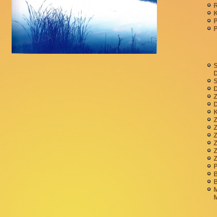
P
S
S
D
Z
D
K
Z
Z
P
B
B
M
M