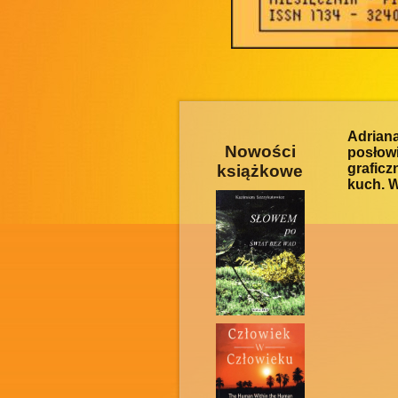
Adrian
Nowości
posłow
graficz
książkowe
kuch. W