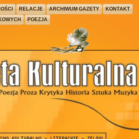
OŚCI
RELACJE
ARCHIWUM GAZETY
KONTAKT
ŻKOWYCH
POEZJA