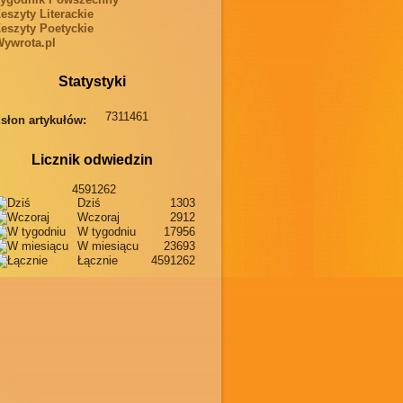
eszyty Literackie
eszyty Poetyckie
ywrota.pl
Statystyki
7311461
słon artykułów:
Licznik odwiedzin
4591262
Dziś
1303
Wczoraj
2912
W tygodniu
17956
W miesiącu
23693
Łącznie
4591262