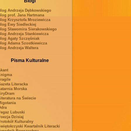
Blogi
log Andrzeja Dębkowskiego
log prof. Jana Hartmana
log Krzysztofa Mroziewicza
log Ewy Siedleckiej
log Sławomira Sierakowskiego
log Andrzeja Stankiewicza
log Agaty Szczęśniak
log Adama Szostkiewicza
log Andrzeja Waltera
Pisma Kulturalne
kant
Enigma
ragile
azeta Literacka
atarnia Morska
iryDram
iteratura na Świecie
igotania
Odra
egaz Lubuski
oezja Dzisiaj
rotokół Kulturalny
więtokrzyski Kwartalnik Literacki
ygodnik Powszechny