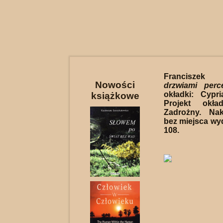
Francisze
Nowości
drzwiami perce
okładki: Cypr
książkowe
Projekt okła
Zadrożny. Nak
bez miejsca wyd
108.