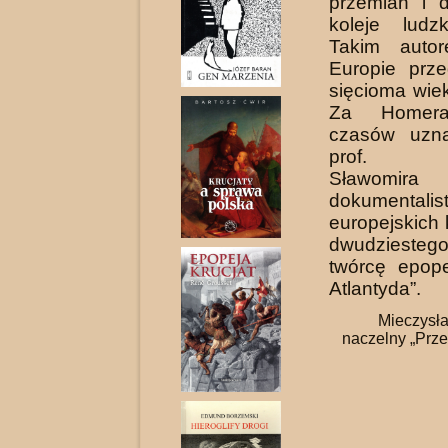
przemian i 
koleje ludz
Takim auto
Europie prze
sięcioma wie
Za Homera
czasów uzn
prof. St
Sławomira
dokumentalis
europejskich
dwudziesteg
twórcę epop
Atlantyda”.
Mieczysł
naczelny „Prze