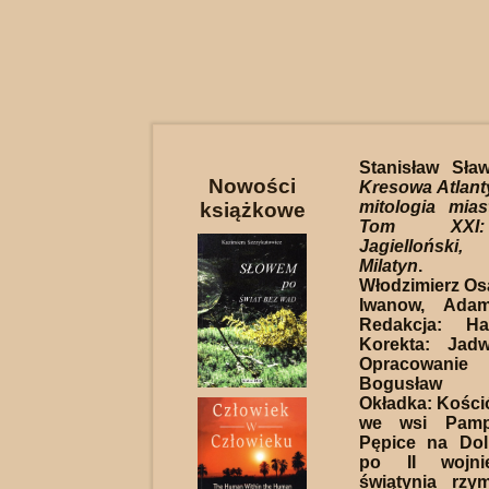
Stanisław Sław
Nowości
Kresowa Atlanty
mitologia mia
książkowe
Tom XXI:
Jagiellońsk
Milatyn
. Rec
Włodzimierz Osa
Iwanow, Adam
Redakcja: Hal
Korekta: Jadw
Opracowanie
Bogusław S
Okładka: Kośció
we wsi Pampi
Pępice na Dol
po II wojni
świątynia rzym