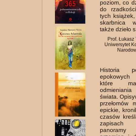
poziom, co dz
do rzadkośc
tych książek,
skarbnica w
także dzieło s
Prof. Łukasz
Uniwersytet Ko
Narodow
Historia p
epokowych 
które m
odmienian
świata. Opisy
przełomów m
epickie, kron
czasów kreś
zapisach 
panoramy b