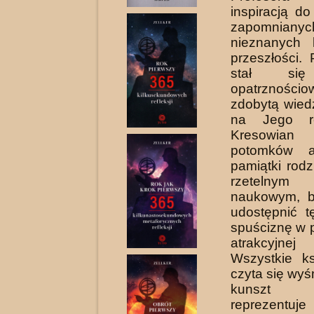
inspiracją d
zapomnianyc
nieznanych 
przeszłości. 
stał si
opatrznoś
zdobytą wied
na Jego r
Kresowian
potomków ar
pamiątki rod
rzetelnym
naukowym, by
udostępnić t
spuściznę w p
atrakcyjne
Wszystkie ks
czyta się wyś
kunszt e
reprezentuj