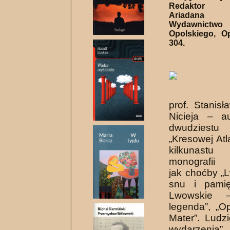
Redaktor t
Ariadana 
Wydawnictwo 
Opolskiego, O
304.
prof. Stanis
Nicieja – a
dwudzies
„Kresowej Atl
kilkunast
monografii 
jak choćby „
snu i pamięc
Lwowskie 
legenda”, „O
Mater”. Ludz
wydarzeni