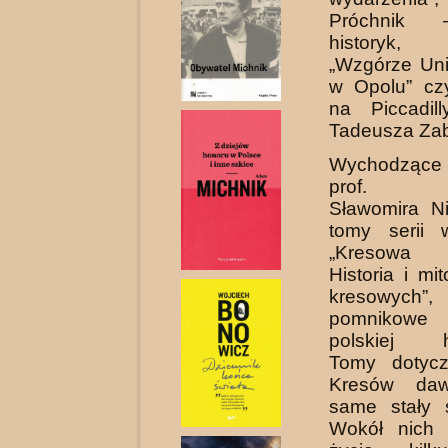
Próchnik –
historyk, p
„Wzgórze Uni
w Opolu” cz
na Piccadill
Tadeusza Zab
Wychodzące 
prof. St
Sławomira Ni
tomy serii 
„Kresowa A
Historia i mi
kresowy
pomnikow
polskiej his
Tomy dotyczą
Kresów daw
same stały s
Wokół nich 