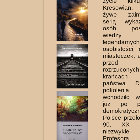
życie kilk
Kresowian
żywe zaint
serią wyka
osób posz
wiedzy do
legendarnych
osobistości 
miasteczek, 
przed 
rozrzuco
krańcach
państwa. D
pokoleni
wchodziło w
już po pr
demokraty
Polsce przeło
90. XX w
niezwykłe o
Profesora 