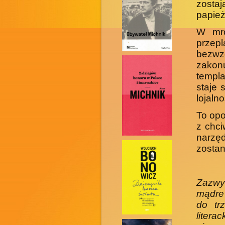
zostaj
papież
W mro
przepl
bezwzg
zako
templa
staje 
lojaln
To opo
z chci
narzę
zostan
Zazwyc
mądre 
do trz
litera