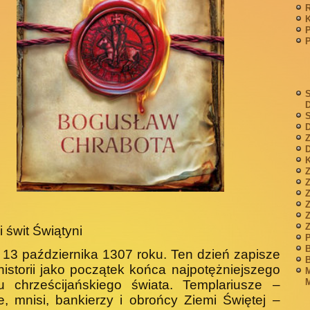
P
S
S
D
Z
D
K
Z
Z
i świt Świątyni
P
B
 13 października 1307 roku. Ten dzień zapisze
B
historii jako początek końca najpotężniejszego
M
M
u chrześcijańskiego świata. Templariusze –
e, mnisi, bankierzy i obrońcy Ziemi Świętej –