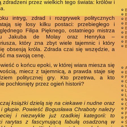
ą zdradzeni przez wielkich tego świata: królów i
a.
B
B
ku intryg, zdrad i rozgrywek politycznych
B
atają się losy kilku postaci: przebiegłego i
B
B
lędnego Filipa Pięknego, ostatniego mistrza
B
nu Jakuba de Molay oraz Henryka –
B
B
riusza, który zna zbyt wiele tajemnic i który
B
się obsesją króla. Zdrada czai się wszędzie, a
ość ma swoją cenę.
wieść o końcu epoki, w której wiara miesza się
A
wością, miecz z tajemnicą, a prawda staje się
dziem politycznej gry. Kto przetrwa, a kto
F
G
ie pochłonięty przez ogień historii?
L
L
L
M
zaj książki dzielą się na ciekawe i nudne oraz
i głupie. Powieść Bogusława Chraboty należy
P
P
eciej i niezwykle już rzadkiej kategorii: to
P
cki rarytas z fascynującą fabułą osadzoną w
Ś
T