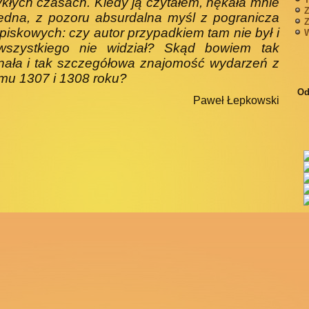
kłych czasach. Kiedy ją czytałem, nękała mnie
Z
jedna, z pozoru absurdalna myśl z pogranicza
Z
 spiskowych: czy autor przypadkiem tam nie był i
W
wszystkiego nie widział? Skąd bowiem tak
nała i tak szczegółowa znajomość wydarzeń z
mu 1307 i 1308 roku?
Od
Paweł Łepkowski