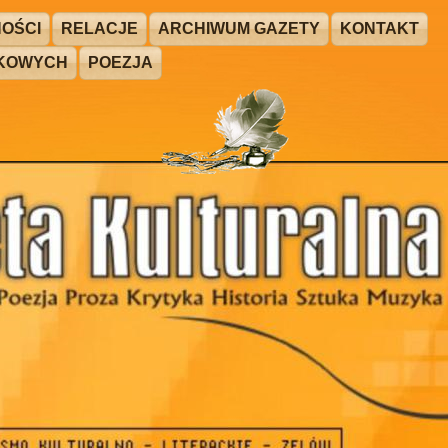
OŚCI
RELACJE
ARCHIWUM GAZETY
KONTAKT
ŻKOWYCH
POEZJA