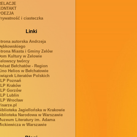
RELACJE
KONTAKT
POEZJA
rywatność i ciasteczka
Linki
trona autorska Andrzeja
Dębkowskiego
trona Miasta i Gminy Zelów
om Kultury w Zelowie
elowscy twórcy
olsat Bełchatów - Region
ino Helios w Bełchatowie
wiązek Literatów Polskich
ZLP Poznań
ZLP Kraków
ZLP Gorzów
LP Lublin
ZLP Wrocław
isarze.pl
iblioteka Jagiellońska w Krakowie
iblioteka Narodowa w Warszawie
uzeum Literatury im. Adama
ickiewicza w Warszawie