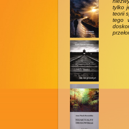
niezwy
tylko 
teorii
tego 
dosko
przeło