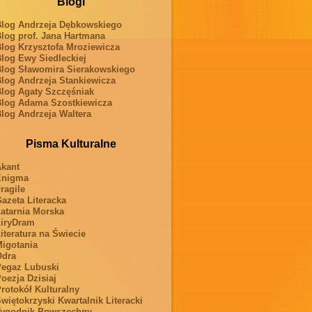
Blogi
log Andrzeja Dębkowskiego
log prof. Jana Hartmana
log Krzysztofa Mroziewicza
log Ewy Siedleckiej
log Sławomira Sierakowskiego
log Andrzeja Stankiewicza
log Agaty Szczęśniak
log Adama Szostkiewicza
log Andrzeja Waltera
Pisma Kulturalne
kant
Enigma
ragile
azeta Literacka
atarnia Morska
iryDram
iteratura na Świecie
igotania
Odra
egaz Lubuski
oezja Dzisiaj
rotokół Kulturalny
więtokrzyski Kwartalnik Literacki
ygodnik Powszechny