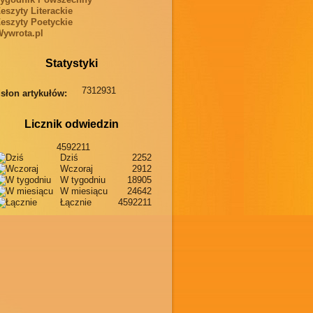
eszyty Literackie
eszyty Poetyckie
ywrota.pl
Statystyki
7312931
słon artykułów:
Licznik odwiedzin
4592211
Dziś
2252
Wczoraj
2912
W tygodniu
18905
W miesiącu
24642
Łącznie
4592211