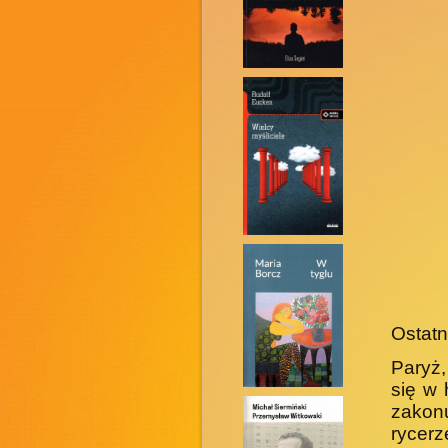
Ostatn
Paryż,
się w 
zakon
rycerz