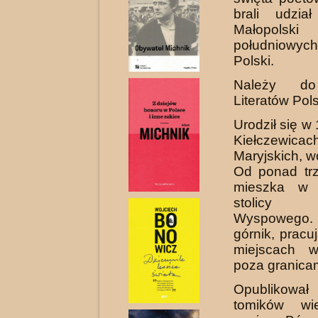
brali udzia
Małopo
południowy
Polski.
Należy do
Literatów Pols
Urodził się w
Kiełczewicac
Maryjskich, wo
Od ponad trz
mieszka w 
stolicy 
Wyspowego.
górnik, pracu
miejscach 
poza granicam
Opublikował
tomików wi