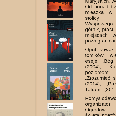
Maryjskich, wo
Od ponad trz
mieszka w 
stolicy 
Wyspowego.
górnik, pracu
miejscach 
poza granicam
Opublikował
tomików wi
eseje: „Bóg 
(2004), „K
poziomom”
„Zrozumieć s
(2014), „Po
Tatrami” (2019
Pomysło
organizator 
Ogrodów” –
święta poetó