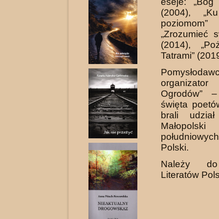
eseje: „Bóg 
(2004), „K
poziomom”
„Zrozumieć s
(2014), „Po
Tatrami” (2019
Pomysło
organizator 
Ogrodów” –
święta poetó
brali udzia
Małopo
południowy
Polski.
Należy do
Literatów Pols