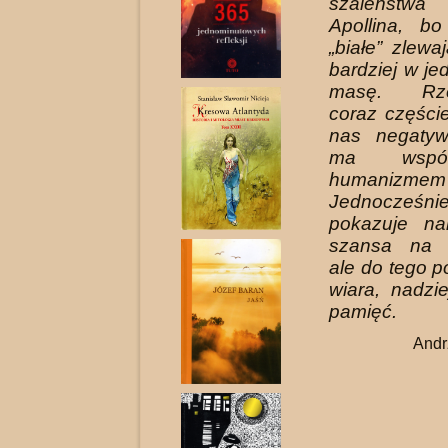
szaleństwa
Apollina, bo
„białe” zlewa
bardziej w je
masę. Rzec
coraz części
nas negatyw
ma wspó
humanizmem 
Jednocześn
pokazuje na
szansa na o
ale do tego p
wiara, nadzie
pamięć.
Andr