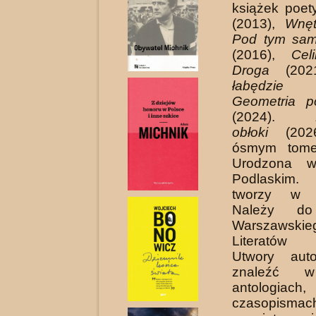
książek poet
(2013),
Wnę
Pod tym sa
(2016),
Ce
Droga
(20
łabęd
Geometria p
(2024).
obłoki
(20
ósmym tome
Urodzona w
Podlaskim.
tworzy w W
Należy do
Warszawskie
Literatów 
Utwory aut
znaleźć w
antologiach
czasopismach