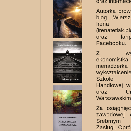
oraz interneci
Autorka prow
blog „Wiers
Irena 
(irenatetlak.
oraz fan
Facebooku.
Z wykszt
ekonom
menadżerka
wykształceni
Szkole 
Handlowej w
oraz Uniw
Warszawskim
Za osiągnię
zawodowej 
Srebrnym
Zasługi. Opró