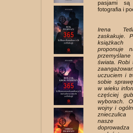
pasjami są 
fotografia i p
Irena Tet
zaskakuje. 
książkach p
proponuje 
przemyślan
świata. Robi 
zaangażowan
uczuciem i t
sobie sprawę
w wieku infor
częściej gu
wyborach. O
wojny i ogól
znieczulica
nasze w
doprow