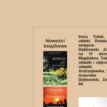
Irena Tetla
Nowości
obłoki
. Redak
wstępne:
książkowe
Dębkowski. Zd
na IV stron
Magdalena Tule
okładki i zdjęci
okładki.
Andrzejewska.
Autorskie
Dębkowski, Ze
84.