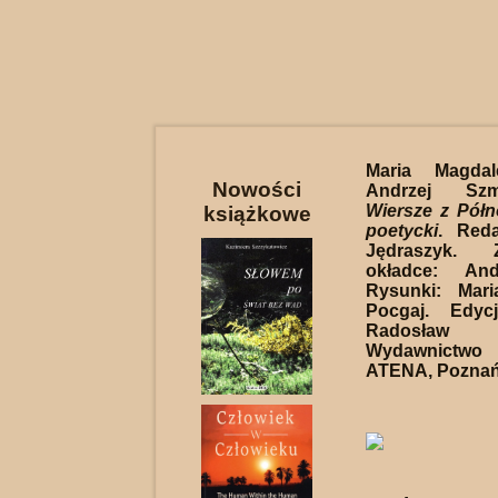
Maria Magdal
Nowości
Andrzej S
Wiersze z Pół
książkowe
poetycki
. Reda
Jędraszyk. 
okładce: And
Rysunki: Mar
Pocgaj. Edycj
Radosław K
Wydawnictwo
ATENA, Poznań 