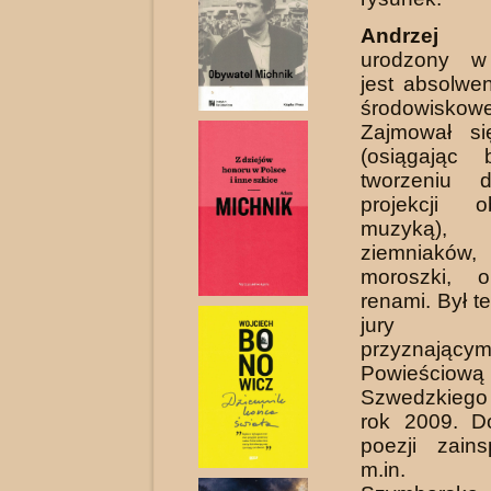
Andrzej
urodzony w
jest absolwen
środowisk
Zajmował się
(osiągając 
tworzeniu 
projekcji 
muzyką), 
ziemniaków
moroszki, 
renami. Był t
jury sł
przyznając
Powieściową
Szwedzkieg
rok 2009. D
poezji zains
m.in. 