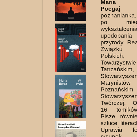
Maria Ma
Pocgaj
(1
poznanianka
po mie
wykształceni
upodobania 
przyrody. Rea
Związku L
Polskich,
Towarzystwie
Tatrzańskim,
Stowarzyszen
Marynistów
Poznańskim
Stowarzysz
Twórczej. O
16 tomików
Pisze równie
szkice literac
Uprawia fo
rysunek.