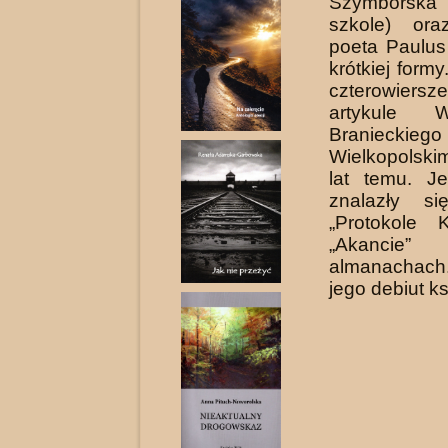
Szymborska 
szkole) ora
poeta Paulus 
krótkiej form
czterowi
artykule Wł
Branieckieg
Wielkopolski
lat temu. J
znalazły s
„Protokole K
„Akancie”
almanachac
jego debiut k