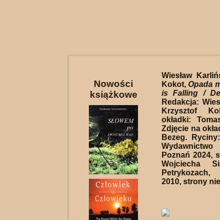
Wiesław Karlińs
Nowości
Kokot,
Opada m
is Falling / De
książkowe
Redakcja: Wiesł
Krzysztof Ko
okładki: Toma
Zdjęcie na okła
Bezeg. Ryciny:
Wydawnictwo
Poznań 2024, s.
Wojciecha S
Petrykozach
2010, strony ni