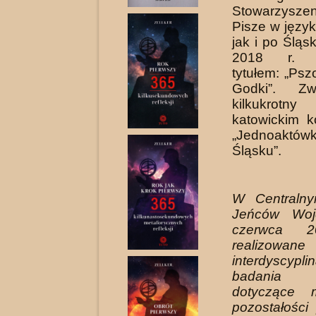
Stowarzysze
Pisze w języku
jak i po Śląs
2018 r. wy
tytułem: „Psz
Godki”. Zw
kilkukrotny
kato­wickim 
„Jednoak
Śląsku”.
W Centraln
Jeńców Woj
czerwca 2
realizo
interdyscy­pli
badania 
dotyczące ma
pozostałości