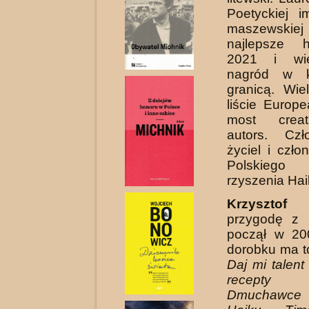
Poetyckiej 
maszews
najlepsze 
2021 i wie
nagród w k
granicą. Wie
liście Europ
most creat
autors. Czł
życiel i czł
Polskieg
rzyszenia Hai
Krzysztof
przygodę z 
począł w 20
dorobku ma to
Daj mi talent
recep
Dmuchawce