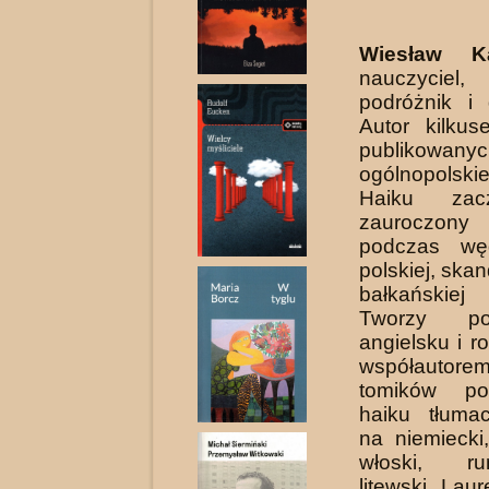
Wiesław K
nauczyciel
podróżnik i 
Autor kilkus
publikow
ogólnopol­sk
Haiku zac
zauroczony
podczas wę
polskiej, ska
bałkańskiej
Tworzy po
angielsku i r
współautorem
tomików po
haiku tłuma
na niemiec­ki
włoski, r
litewski. Lau