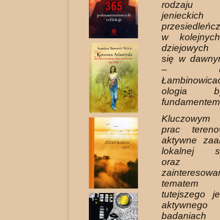
rodzaju 
jeniec
przesiedleńc
w kolejnyc
dziejowych 
się w dawny
– dzisi
Łambinowica
ologia b
fundamentem
Kluczowym 
prac teren
aktywne zaa
lokalnej sp
oraz
zainteresowa
tematem 
tutejszego j
aktywnego 
badaniach