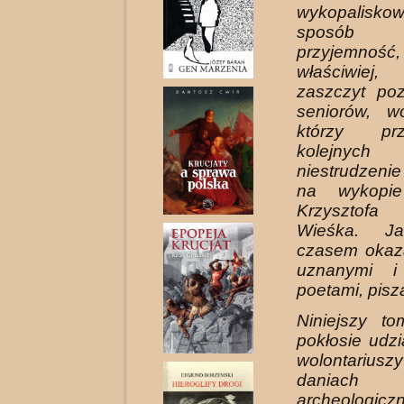
wykopalisko
sposób
przyjemnoś
właściwie
zaszczyt po
se­niorów, wo
którzy pr
kolejnych
niestrudzeni
na wykopi
Krzysztof
Wieśka. J
czasem okaza
uznanymi i
poetami, pisz
Niniejszy to
pokłosie udz
wolontariu
daniach
archeologicz