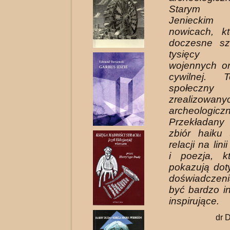
Starym C
Jenieckim
nowicach, k
doczesne szc
tysięcy
wojennych or
cywilnej. 
społeczny
zrealizowa
archeologicz
Przekładan
zbiór haiku 
relacji na lini
i poezja, k
pokazują do
doświadczeni
być bardzo in
inspirujące.
dr 