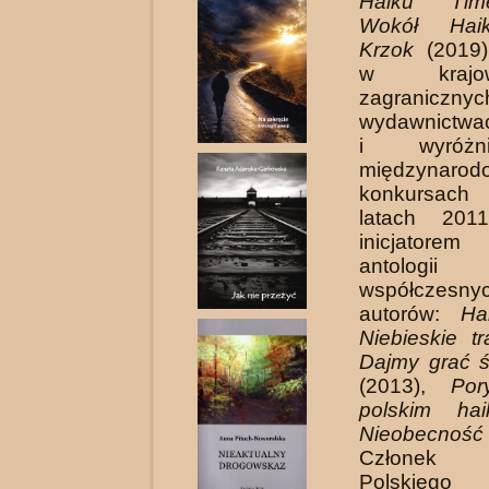
Haiku T
Wokół Hai
Krzok
(2019),
w kraj
zagranicznyc
wydawnictwa
i wyróżn
międzynarod
konkursach
latach 201
inicjator
antologi
współczesnyc
autorów:
Ha
Niebieskie tr
Dajmy grać 
(2013),
Po
polskim hai
Nieobec­ność
Członek 
Polskiego