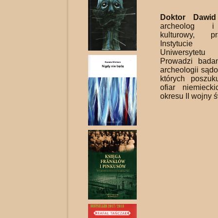
Doktor Dawid
archeolog i
kulturowy, 
Instytucie 
Uniwersytetu
Prowadzi bada
archeologii sąd
których poszuk
ofiar niemieck
okresu II wojny 