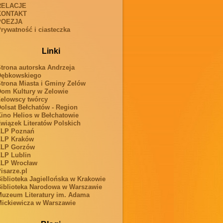
RELACJE
KONTAKT
POEZJA
rywatność i ciasteczka
Linki
trona autorska Andrzeja
Dębkowskiego
trona Miasta i Gminy Zelów
om Kultury w Zelowie
elowscy twórcy
olsat Bełchatów - Region
ino Helios w Bełchatowie
wiązek Literatów Polskich
ZLP Poznań
ZLP Kraków
ZLP Gorzów
LP Lublin
ZLP Wrocław
isarze.pl
iblioteka Jagiellońska w Krakowie
iblioteka Narodowa w Warszawie
uzeum Literatury im. Adama
ickiewicza w Warszawie