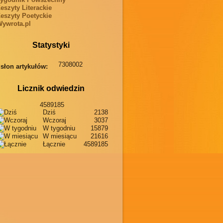
eszyty Literackie
eszyty Poetyckie
ywrota.pl
Statystyki
7308002
słon artykułów:
Licznik odwiedzin
4589185
Dziś
2138
Wczoraj
3037
W tygodniu
15879
W miesiącu
21616
Łącznie
4589185