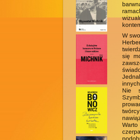
barwn
ramac
wizua
kontem
W swo
Herber
twierd
się mó
zawsze
świad
Jednak
innych
Nie 
Szymb
prowa
twór
nawią
Warto
czerpa
podobn