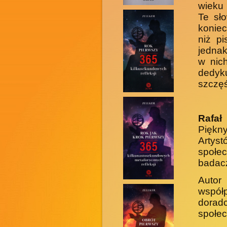
wieku 
Te sł
koniec
niż p
jednak
w nich
dedyk
szczęś
Rafał
Piękn
Artys
społec
badacz
Auto
współ
doradc
społec