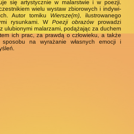
uje się artystycznie w malar­stwie i w poezji.
czestnikiem wielu wystaw zbiorowych i indywi­
ych. Autor tomiku
Wiersze(m)
, ilustrowanego
ymi rysunkami. W
Poezji obrazów
prowadzi
 z ulubionymi malarzami, podążając za duchem
atem ich prac, za prawdą o człowieku, a także
 sposobu na wyrażanie własnych emocji i
śleń.