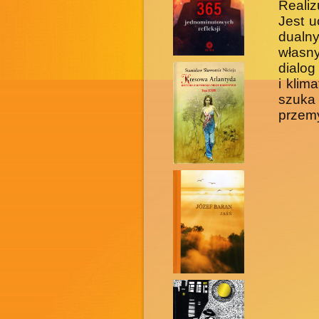
Realiz
Jest u
dualn
własn
dialog
i klim
szuka
przemy