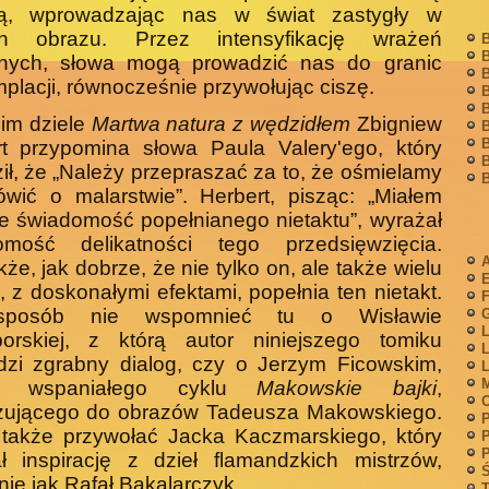
ą, wprowadzając nas w świat zastygły w
h obrazu. Przez intensyfikację wrażeń
B
B
lnych, słowa mogą prowadzić nas do granic
B
placji, równocześnie przywołując ciszę.
B
B
im dziele
Martwa natura z wędzidłem
Zbigniew
B
B
t przy­pomina słowa Paula Valery'ego, który
B
ził, że „Należy przepraszać za to, że ośmielamy
B
wić o malarstwie”. Herbert, pisząc: „Miałem
 świadomość popełnianego nietaktu”, wyrażał
omość deli­katności tego przedsięwzięcia.
A
że, jak dobrze, że nie tylko on, ale także wielu
, z doskonałymi efektami, popełnia ten nietakt.
F
sposób nie wspomnieć tu o Wisławie
G
L
orskiej, z którą autor niniej­szego tomiku
L
dzi zgrabny dialog, czy o Jerzym Ficowskim,
L
M
cy wspaniałego cyklu
Makowskie bajki
,
zującego do obrazów Tadeusza Makowskiego.
P
 także przywołać Jacka Kaczmarskiego, który
P
P
ł inspirację z dzieł flamandzkich mistrzów,
Ś
ie jak Rafał Bakalarczyk.
T