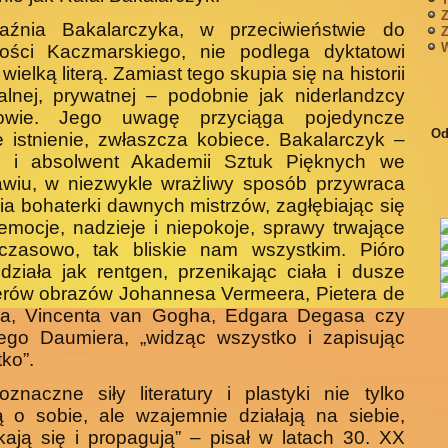
Z
aźnia Bakalarczyka, w przeciwieństwie do
Z
W
zości Kaczmar­skiego, nie podlega dyktatowi
i wielką literą. Zamiast tego skupia się na historii
lnej, prywatnej – podobnie jak niderlandzcy
rzowie. Jego uwagę przyciąga pojedyncze
Od
e istnienie, zwłaszcza kobiece. Bakalarczyk –
z i absolwent Akademii Sztuk Pięknych we
awiu, w niezwykle wrażliwy sposób przywraca
ia bohaterki dawnych mistrzów, zagłębiając się
emocje, nadzieje i niepokoje, sprawy trwające
czasowo, tak bliskie nam wszystkim. Pióro
działa jak rentgen, przenikając ciała i dusze
rów obrazów Johan­nesa Vermeera, Pietera de
a, Vincenta van Gogha, Edgara Degasa czy
ego Daumiera, „widząc wszystko i zapisując
ko”.
znaczne siły literatury i plastyki nie tylko
 o sobie, ale wzajemnie działają na siebie,
kają się i propagują” – pisał w latach 30. XX