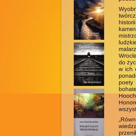
Wyobr
twórc
histori
kamera
mi­st
ludzki
malar
Wrocł
do życ
w ich 
ponad
poety 
bohate
Hooch
Honor
wszyst
„Równo
wiedzą
przeni