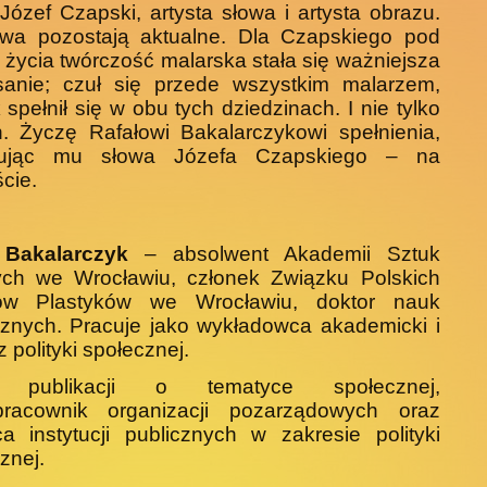
Józef Czapski, artysta słowa i artysta obrazu.
owa pozostają aktualne. Dla Czapskiego pod
 życia twórczość malarska stała się ważniejsza
isanie; czuł się przede wszystkim malarzem,
 spełnił się w obu tych dziedzinach. I nie tylko
. Życzę Rafałowi Bakalarczykowi spełnienia,
ując mu słowa Józefa Czapskiego – na
cie.
 Bakalarczyk
– absolwent Aka­demii Sztuk
ych we Wrocławiu, członek Związku Polskich
tów Plastyków we Wrocławiu, doktor nauk
znych. Pracuje jako wykładowca akademicki i
 polityki społecznej.
r publikacji o tematyce spo­łecznej,
pracownik organizacji pozarządowych oraz
a insty­tucji publicznych w zakresie polityki
znej.