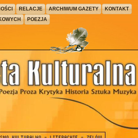
OŚCI
RELACJE
ARCHIWUM GAZETY
KONTAKT
ŻKOWYCH
POEZJA