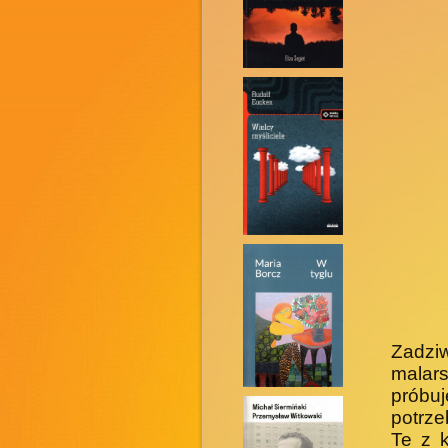
Zadzi
malar
próbuj
potrze
Te z 