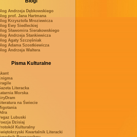
Blogi
log Andrzeja Dębkowskiego
log prof. Jana Hartmana
log Krzysztofa Mroziewicza
log Ewy Siedleckiej
log Sławomira Sierakowskiego
log Andrzeja Stankiewicza
log Agaty Szczęśniak
log Adama Szostkiewicza
log Andrzeja Waltera
Pisma Kulturalne
kant
Enigma
ragile
azeta Literacka
atarnia Morska
iryDram
iteratura na Świecie
igotania
Odra
egaz Lubuski
oezja Dzisiaj
rotokół Kulturalny
więtokrzyski Kwartalnik Literacki
ygodnik Powszechny