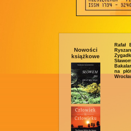
Rafał 
Nowości
Ryszard
Zygadł
książkowe
Sławom
Bakalar
na płó
Wrocław