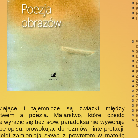
P
S
S
D
Z
D
K
Z
Z
P
wiające i tajemnicze są związki między
B
stwem a poezją. Malar­stwo, które często
B
M
e wyrazić się bez słów, paradoksalnie wywołuje
M
bę opisu, prowokując do rozmów i interpretacji.
kolei zamieniają słowa z powrotem w materię