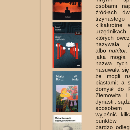
osobami na
źródłach dw
trzynaste
kilkakrotne
urzędnikach
których ówcz
nazywała
albo
nutritor
.
jaka mogła 
nazwa tych 
nasuwała się
że mogli n
piastami; a 
domysł do P
Ziemowita i 
dynastii, sąd
sposobem
wyjaśnić kil
punktów pr
bardzo odległ