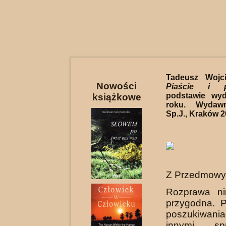
Tadeusz Wojc
Nowości
Piaście i p
podstawie wy
książkowe
roku. Wydawn
Sp.J., Kraków 2
Z Przedmowy
Rozprawa nin
przygodna. P
poszukiwa
innymi sp