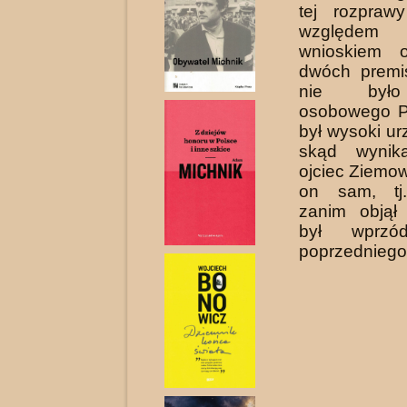
tej rozpraw
względem l
wnioskiem 
dwóch premi
nie było
osobowego Pi
był wysoki ur
skąd wynik
ojciec Ziemow
on sam, tj.
zanim objął
był wprzó
poprzedniego 