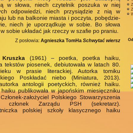
ną w słowa, niech czytelnik poszuka w niej
Z
Z
ych odpowiedzi, niech przysiądzie z nią w
W
ju lub na balkonie miasta i poczyta, pobędzie-
wie, niech je uporządkuje w sobie. Bo słowa
 w sobie układać jak rzeczy w szafie po praniu.
Od
Z posłowia:
Agnieszka TomHa
Schwytać wiersz
 Kruszka
(1961) – poetka, poetka haiku,
a tekstów piosenek, debiutowała w latach 80.
eku w prasie literackiej. Autorka tomiku
ckiego Poskładać niebo (Miniatura, 2013).
utorka antologii poetyckich, również haiku.
 haiku publikowała w japońskim miesięczniku
Członek-założyciel Polskiego Stowarzyszenia
u, członek Zarządu PSH (sekretarz).
tniczka polskiej szkoły klasycznego haiku