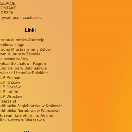
RELACJE
KONTAKT
POEZJA
rywatność i ciasteczka
Linki
trona autorska Andrzeja
Dębkowskiego
trona Miasta i Gminy Zelów
om Kultury w Zelowie
elowscy twórcy
olsat Bełchatów - Region
ino Helios w Bełchatowie
wiązek Literatów Polskich
ZLP Poznań
ZLP Kraków
ZLP Gorzów
LP Lublin
ZLP Wrocław
isarze.pl
iblioteka Jagiellońska w Krakowie
iblioteka Narodowa w Warszawie
uzeum Literatury im. Adama
ickiewicza w Warszawie