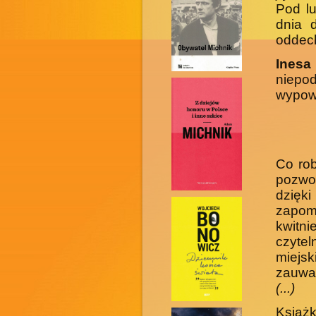
Pod lu
dnia 
oddec
Ines
niepod
wypowi
Co rob
pozwo
dzięk
zapom
kwitn
czyte
miejs
zauwa
(...)
Książ