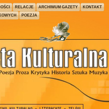
OŚCI
RELACJE
ARCHIWUM GAZETY
KONTAKT
ŻKOWYCH
POEZJA