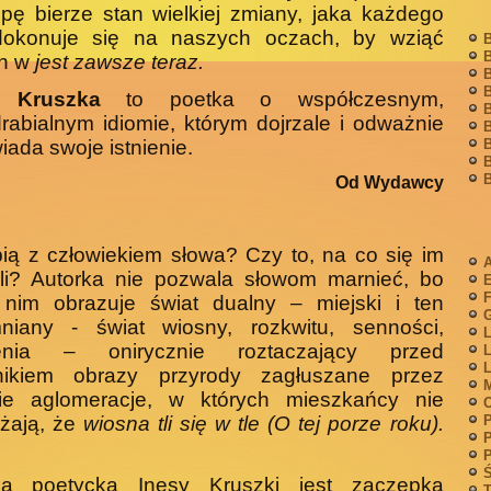
pę bierze stan wielkiej zmia­ny, jaka każdego
dokonuje się na naszych oczach, by wziąć
B
B
h w
jest zawsze teraz.
B
B
a Kruszka
to poetka o współczesnym,
B
rabialnym idiomie, któ­rym dojrzale i odważnie
B
B
ada swoje istnienie.
B
B
Od Wydawcy
ią z człowiekiem słowa? Czy to, na co się im
A
li? Autorka nie pozwala słowom marnieć, bo
F
i nim obrazuje świat dualny – miejski i ten
G
niany - świat wiosny, rozkwitu, senności,
L
ienia – onirycznie roztaczający przed
L
L
lnikiem obrazy przyrody zagłuszane przez
M
kie aglomeracje, w których mieszkańcy nie
P
żają, że
wiosna tli się w tle (O tej porze roku).
P
P
Ś
ka poetycka Inesy Kruszki jest zaczepką
T