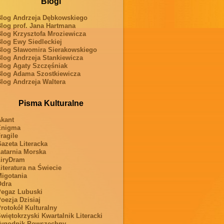
Blogi
log Andrzeja Dębkowskiego
log prof. Jana Hartmana
log Krzysztofa Mroziewicza
log Ewy Siedleckiej
log Sławomira Sierakowskiego
log Andrzeja Stankiewicza
log Agaty Szczęśniak
log Adama Szostkiewicza
log Andrzeja Waltera
Pisma Kulturalne
kant
Enigma
ragile
azeta Literacka
atarnia Morska
iryDram
iteratura na Świecie
igotania
Odra
egaz Lubuski
oezja Dzisiaj
rotokół Kulturalny
więtokrzyski Kwartalnik Literacki
ygodnik Powszechny