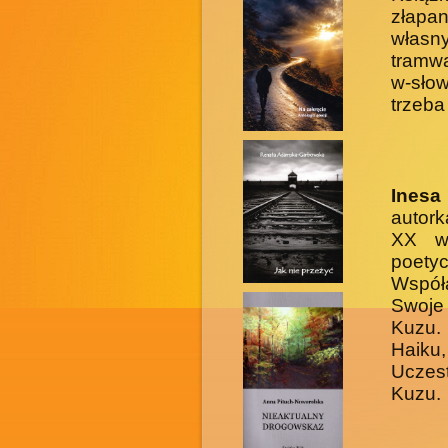
złapa
własn
tramwa
w-sło
trzeba
Inesa
autork
XX wi
poety
Współa
Swoje
Kuzu. 
Haik
Uczes
Kuzu.