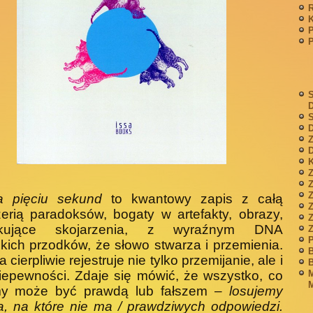
P
S
S
D
Z
D
K
Z
a pięciu sekund
to kwantowy zapis z całą
rią paradoksów, bogaty w artefakty, obrazy,
Z
akujące skojarzenia, z wyraźnym DNA
P
kich przodków, że słowo stwarza i przemienia.
B
 cierpliwie rejestruje nie tylko przemijanie, ale i
B
M
iepewności. Zdaje się mówić, że wszystko, co
M
my może być prawdą lub fałszem –
losujemy
a, na które nie ma / prawdziwych odpowiedzi.